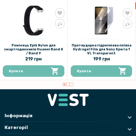
103 грн
129 грн
Захисне скло AMULET 2.5D HD Antistatic для Xiaomi Redmi Note 12
Pro / Poco X5 Pro, Black
Ремінець Epik Nylon для
Протиударна гідрогелева плівка
смартгодинників Huawei Band 8
Hydrogel Film для Sony Xperia 1
119 грн
/ Band 9
VI, Transparent
219 грн
199 грн
149 грн
Захисне скло Tempered Glass 0.3mm для Xiaomi Poco M4 Pro,
Купити
Купити
Transparent
Інформація
Категорії