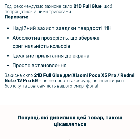
169 грн
Тоді рекомендуємо захисне скло
21D Full Glue
, щоб
попрощатись із цими тривогами.
199 грн
Переваги:
Захисне скло Gorilla Anti-Static Full Glue 2.5D для Xiaomi Poco X5
Надійний захист завдяки твердості 11H
Pro, Black
Абсолютна прозорість, що збереже
оригінальність кольорів
269 грн
Ідеальне прилягання до екрана
Чохол-накладка Polished Carbon для Xiaomi Redmi Note 12 Pro 5G /
Просте встановлення
Poco X5 Pro 5G
Захисне скло
21D Full Glue для Xiaomi Poco X5 Pro / Redmi
Note 12 Pro 5G
- це не просто аксесуар, це інвестиція в
237 грн
безпеку та довговічність вашого смартфона!
279 грн
Шкіряний чохол - накладка Fanoya для Xiaomi Redmi Note 12 Pro 5G
Покупці, які дивилися цей товар, також
329 грн
цікавляться
Чохол Double Shield 360 для Oppo A3 4G / A3x 4G / A40m