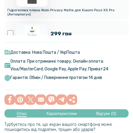
Гідрогелева плівка iNobi Privacy Matte для Xiaomi Poco X5 Pro
(Антишпигун)
299 грн
Гідрогелева плівка iNobi Matte для Xiaomi X5 Pro на задню панель,
Матова
Доставка: Нова Пошта / УкрПошта
Оплата: При отриманні товару, Онлайн оплата:
269 грн
Visa/MasterСard, Google Pay, Apple Pay, Приват24
399 грн
Гарантія: Обмін / Повернення протягом 14 днів
Чохол книжка Epik iFace Retro Leather для Xiaomi Poco X5 Pro
349 грн
Опис
Характеристики
Відгуки (0)
Шкіряний чохол - накладка Leather Hybrid Case для Xiaomi Poco X5
Pro з металевою вставкою
Турбуєтесь про те, що екран вашого смартфона може
пошкодитись від подряпин, тріщин або ударів?