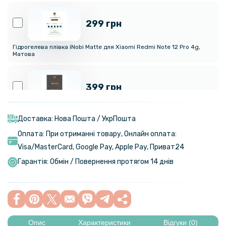
299 грн
Гідрогелева плівка iNobi Matte для Xiaomi Redmi Note 12 Pro 4g,
Матова
399 грн
Гідрогелева плівка iNobi Privacy Matte для Xiaomi Redmi Note 12 Pro
4g (Антишпигун)
Доставка: Нова Пошта / УкрПошта
Оплата: При отриманні товару, Онлайн оплата:
159 грн
Visa/MasterСard, Google Pay, Apple Pay, Приват24
199 грн
Гарантія: Обмін / Повернення протягом 14 днів
Протиударна гідрогелева плівка Hydrogel Film для Xiaomi Redmi
Note 12 Pro 4g, Transparent
169 грн
199 грн
Опис
Характеристики
Відгуки (0)