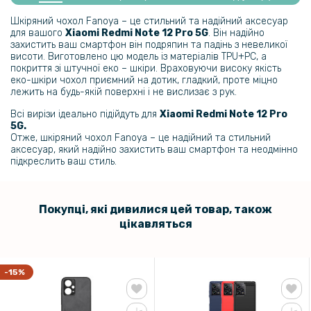
Захисне скло 2.5D 0.3mm Tempered Glass для Xiaomi Redmi Note
Шкіряний чохол Fanoya – це стильний та надійний аксесуар
12 Pro 4G
для вашого
Xiaomi Redmi Note 12 Pro 5G
. Він надійно
захистить ваш смартфон він подряпин та падінь з невеликої
висоти. Виготовлено цю модель із матеріалів TPU+PC, а
151 грн
покриття зі штучної еко – шкіри. Враховуючи високу якість
еко-шкіри чохол приємний на дотик, гладкий, проте міцно
189 грн
лежить на будь-якій поверхні і не вислизає з рук.
Чохол із захисним склом Protective Cover with Glass для Xiaomi
Всі вирізи ідеально підійдуть для
Redmi Watch 4
Xiaomi Redmi Note 12 Pro
5G.
Отже, шкіряний чохол Fanoya – це надійний та стильний
135 грн
аксесуар, який надійно захистить ваш смартфон та неодмінно
підкреслить ваш стиль.
159 грн
Захисне скло 21D Full Glue для Xiaomi Poco X5 Pro / Redmi Note 12
Pro 5G, Black
Покупці, які дивилися цей товар, також
цікавляться
-15%