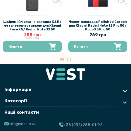
Шкіряний чохол - накладка X&E з
Чохол-накладка Polished Carbon
металевою вставкою для Xiaomi
для Xiaomi Redmi Note 12 Pro 5G /
Poco X5 / Redmi Note 12 5G
Poco X5 Pro 5G
288 грн
269 грн
339 грн
Купити
Купити
Інформація
Категорії
Наші контакти
info@vest.in.ua
+38 (032) 288-01-92