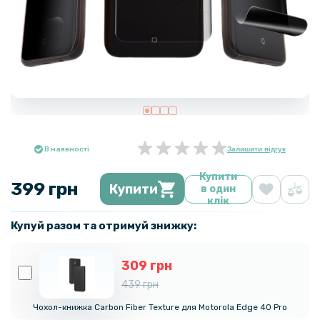
В наявності
Залишити відгук
Купити
399 грн
Купити
в один
клік
Купуй разом та отримуй знижку:
309 грн
439 грн
Чохол-книжка Carbon Fiber Texture для Motorola Edge 40 Pro