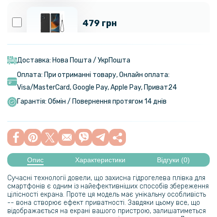
479 грн
Чохол - накладка Silicone Cover Full для Motorola Edge 50 Fusion
Доставка: Нова Пошта / УкрПошта
Оплата: При отриманні товару, Онлайн оплата:
439 грн
Visa/MasterСard, Google Pay, Apple Pay, Приват24
Захисне скло Full Screen Full Glue 3D Tempered Glass для Motorola
Гарантія: Обмін / Повернення протягом 14 днів
Edge 50 Fusion, Black
679 грн
Опис
Характеристики
Відгуки (0)
Чохол - книжка Beauty Case для Motorola Edge 50 Fusion із
дзеркалом
Сучасні технології довели, що захисна гідрогелева плівка для
смартфонів є одним із найефективніших способів збереження
569 грн
цілісності екрана. Проте ця модель має унікальну особливість
-- вона створює ефект приватності. Завдяки цьому все, що
669 грн
відображається на екрані вашого пристрою, залишатиметься