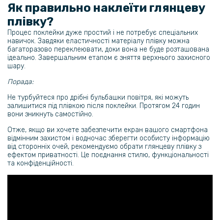
Як правильно наклеїти глянцеву
279 грн
плівку?
Загартоване захисне скло 3D Full Screen Tempered Glass для
Процес поклейки дуже простий і не потребує спеціальних
Motorola Razr 50 Ultra / Razr+ 2024, Black
навичок. Завдяки еластичності матеріалу плівку можна
багаторазово переклеювати, доки вона не буде розташована
ідеально. Завершальним етапом є зняття верхнього захисного
118 грн
шару.
139 грн
Порада:
Захисне скло 3D Tempered Glass на задню камеру для Motorola
Razr 50 Ultra / Razr+ 2024
Не турбуйтеся про дрібні бульбашки повітря, які можуть
залишитися під плівкою після поклейки. Протягом 24 годин
вони зникнуть самостійно.
151 грн
Отже, якщо ви хочете забезпечити екран вашого смартфона
189 грн
відмінним захистом і водночас зберегти особисту інформацію
від сторонніх очей, рекомендуємо обрати глянцеву плівку з
Захисне скло з рамкою CD Pattern на задню камеру для Motorola
ефектом приватності. Це поєднання стилю, функціональності
Razr 60 Ultra
та конфіденційності.