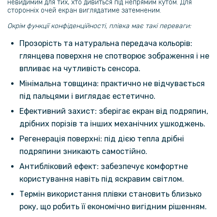
невидимим для тих, хто дивиться під непрямим кутом. Для
Чохол накладка OMEVE Color Frame для Motorola Razr 50 Ultra /
сторонніх очей екран виглядатиме затемненим.
Razr+ 2024
Окрім функції конфіденційності, плівка має такі переваги:
254 грн
Прозорість та натуральна передача кольорів:
299 грн
глянцева поверхня не спотворює зображення і не
Чохол-накладка TPU Color Matte Ring для Motorola Edge 40 Pro​
впливає на чутливість сенсора.
Мінімальна товщина: практично не відчувається
295 грн
під пальцями і виглядає естетично.
369 грн
Ефективний захист: зберігає екран від подряпин,
Чохол накладка Omeve Shockproof для Motorola Razr 50 Ultra /
дрібних порізів та інших механічних ушкоджень.
Razr+ 2024
Регенерація поверхні: під дією тепла дрібні
подряпини зникають самостійно.
305 грн
Антибліковий ефект: забезпечує комфортне
359 грн
користування навіть під яскравим світлом.
Шкіряний чохол - накладка CODE Tactile Experience для Motorola
Razr 50 Ultra / Razr+ 2024
Термін використання плівки становить близько
року, що робить її економічно вигідним рішенням.
237 грн