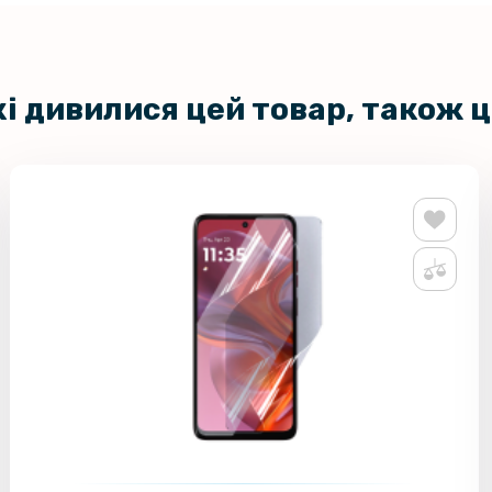
Захисне ск
Samsung Ga
Black
кі дивилися цей товар, також 
Захисне с
для Samsu
Протиудар
Film для 
панель, Tr
Захисне с
Galaxy Fol
Захисне с
Samsung G