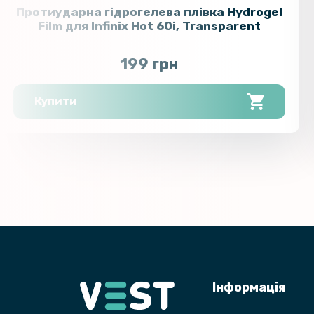
Протиударна гідрогелева плівка Hydrogel
Film для Infinix Hot 60i​​, Transparent
199 грн
Купити
Інформація