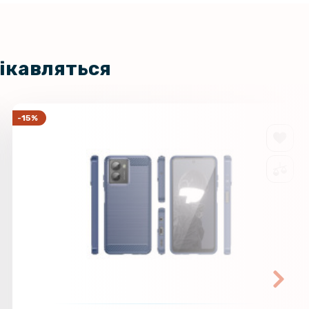
ло Full Screen Tempered Glass
195 грн
laxy Fold7 на передній екран,
229 грн
цікавляться
101 грн
кло 2.5D 0.3mm Tempered Glass
ng Galaxy M14
119 грн
-15%
на гідрогелева плівка Hydrogel
159 грн
Samsung Galaxy Fold7 на задню
199 грн
ansparent
118 грн
кло на зовнішній екран Samsung
d7, Transparent
139 грн
110 грн
кло з рамкою на задню камеру для
alaxy Fold7
129 грн