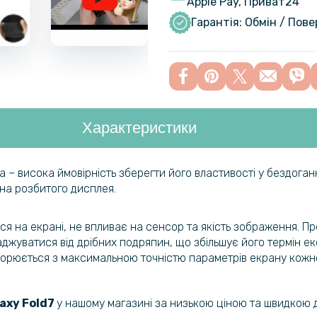
Apple Pay, Приват24
Чохол-гам
Samsung G
Гарантія: Обмін / Пов
Чохол GKK 
S23 Ultra
Характеристики
Чохол-кни
M14
 висока ймовірність зберегти його властивості у бездоганно
іна розбитого дисплея.
Чохол-нак
Experienc
ся на екрані, не впливає на сенсор та якість зображення. П
джуватися від дрібних подряпин, що збільшує його термін експ
ворюється з максимальною точністю параметрів екрану кожно
Чохол-нак
Samsung G
xy Fold7​​
у нашому магазині за низькою ціною та швидкою 