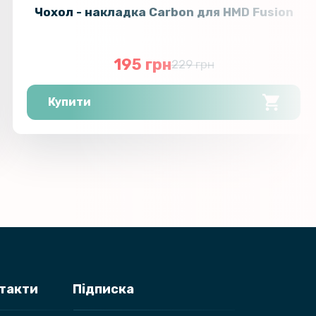
Чохол - накладка Carbon для HMD Fusion
101 грн
кло 3D на задню камеру для
laxy Fold7, Black
119 грн
195 грн
229 грн
84 грн
Купити
кло 3D на задню камеру для
alaxy Fold7
99 грн
нтакти
Підписка