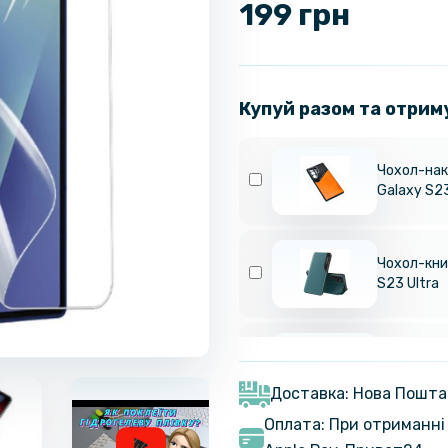
199 грн
Купуй разом та отрим
Чохол-нак
Galaxy S23
Чохол-кни
S23 Ultra
Чохол-накл
для Samsu
Доставка: Нова Пошта
Оплата: При отриманні 