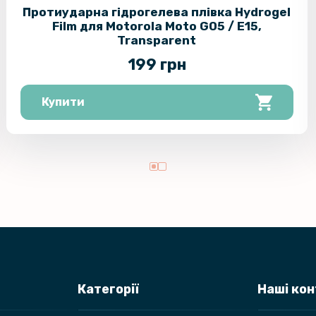
Протиударна гідрогелева плівка Hydrogel
Film для Motorola Moto G05 / E15​​​​,
Захисне с
Transparent
Samsung Ga
199 грн
Купити
Захисне с
Samsung G
Категорії
Наші ко