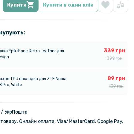
Купити
Купити в один клік
 купують:
339 грн
ка Epik iFace Retro Leather для
esign
399 грн
89 грн
охол TPU накладка для ZTE Nubia
8 Pro, White
139 грн
 / УкрПошта
товару, Онлайн оплата: Visa/MasterСard, Google Pay,