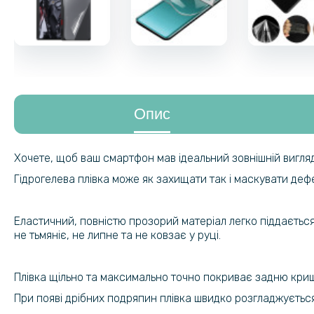
Опис
Хочете, щоб ваш смартфон мав ідеальний зовнішній вигляд
Гідрогелева плівка може як захищати так і маскувати де
Еластичний, повністю прозорий матеріал легко піддається
не тьмяніє, не липне та не ковзає у руці.
Плівка щільно та максимально точно покриває задню кришк
При появі дрібних подряпин плівка швидко розгладжується