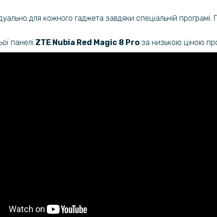
відуально для кожного гаджета завдяки спеціальній програмі.
ьої панелі
ZTE Nubia Red Magic 8 Pro​
за низькою ціною пр