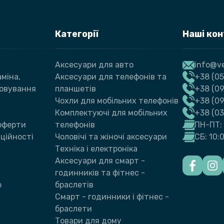
Категорії
Наші ко
Аксесуари для авто
info@ve
міна,
Аксесуари для телефонів та
+38 (05
говування
планшетів
+38 (09
Чохли для мобільних телефонів
+38 (0
Комплектуючі для мобільних
+38 (0
 оферти
телефонів
ПН-ПТ: 
ційності
Чоловічі та жіночі аксесуари
СБ: 10:
Техніка і електроніка
Аксесуари для смарт -
годинників та фітнес -
ю
браслетів
Смарт - годинники і фітнес -
браслети
Товари для дому