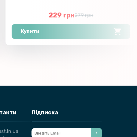
229 грн
279 грн
Купити
нтакти
Підписка
st.in.ua