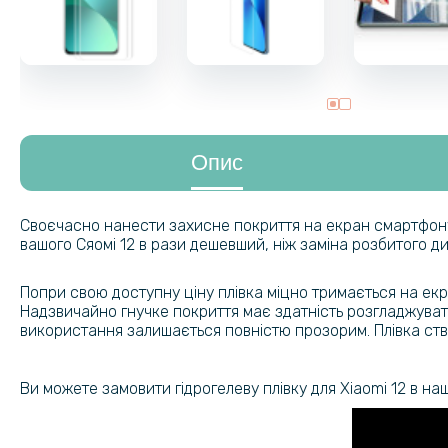
Опис
Своєчасно нанести захисне покриття на екран смартфону -
вашого Сяомі 12 в рази дешевший, ніж заміна розбитого д
Попри свою доступну ціну плівка міцно тримається на екр
Надзвичайно гнучке покриття має здатність розгладжуватися
використання залишається повністю прозорим. Плівка ст
Ви можете замовити гідрогелеву плівку для Xiaomi 12 в н