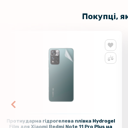
Покупці, я
Протиударна гідрогелева плівка Hydrogel
Film для Xiaomi Redmi Note 11 Pro Plus на