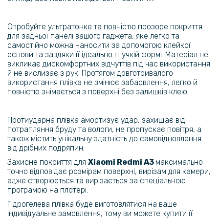
Спробуйте ультратонке та повністю прозоре покриття
для задньої панелі вашого гаджета, яке легко та
самостійно можна наносити за допомогою клейкої
основи та завдяки її ідеально гнучкій формі. Матеріал не
викликає дискомфортних відчуттів під час використання
й не вислизає з рук. Протягом довготривалого
використання плівка не змінює забарвлення, легко й
повністю знімається з поверхні без залишків клею.
Протиударна плівка амортизує удар, захищає від
потрапляння бруду та вологи, не пропускає повітря, а
також містить унікальну здатність до самовідновлення
від дрібних подряпин.
Захисне покриття для
Xiaomi
Redmi A3​​​
максимально
точно відповідає розмірам поверхні, вирізам для камери,
адже створюється та вирізається за спеціальною
програмою на плотері.
Гідрогелева плівка буде виготовлятися на ваше
індивідуальне замовлення, тому ви можете купити її