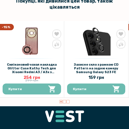
Покупці, які дивилися цей товар, також
цікавляться
-15%
Силіконовий чохол накладка
Захисне скло з рамкою CD
Glitter Case Kathy Tech для
Pattern на задню камеру
Xiaomi Redmi A3 / A3x з
Samsung Galaxy S23 FE
металевим кільцем тримачем в
254 грн
159 грн
комплекті
299 грн
Купити
Купити