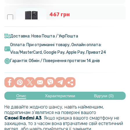
467 грн
549 грн
Чохол - книжка CaseMe для Xiaomi Redmi Note 13 Pro 5G / Poco X6
Доставка: Нова Пошта / УкрПошта
Оплата: При отриманні товару, Онлайн оплата:
110 грн
Visa/MasterСard, Google Pay, Apple Pay, Приват24
129 грн
Гарантія: Обмін / Повернення протягом 14 днів
Захисне скло Tempered Glass 0.3mm для Xiaomi Redmi A3 / A3x,
Transparent
152 грн
179 грн
Опис
Характеристики
Відгуки (0)
Захисне скло Privacy Full Screen для Xiaomi Redmi A3 / A3x, Black
Не давайте жодного шансу, навіть найменшим,
подряпинам з'являтися на поверхні вашого
Сяомі
Redmi A3​​​
. Якщо кришка вашого смартфону не
захищена, то з часом вона втрачатиме свій естетичний
вигляд, або навіть прийдеться її замінити.