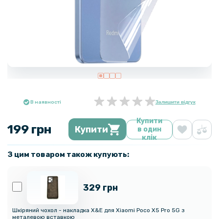
В наявності
Залишити відгук
Купити
199 грн
Купити
в один
клік
З цим товаром також купують:
329 грн
Шкіряний чохол - накладка X&E для Xiaomi Poco X5 Pro 5G з
металевою вставкою