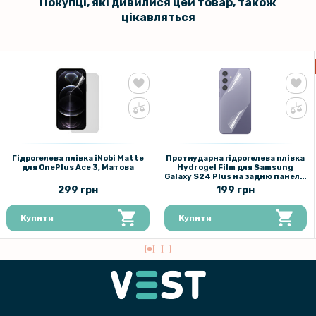
Покупці, які дивилися цей товар, також
169 грн
цікавляться
199 грн
Загартоване захисне скло Full Screen 3D Tempered Glass для
Samsung Galaxy A35 5G / A55 5G, Black
169 грн
199 грн
Захисне скло 2.5D 0.3mm Tempered Glass для Samsung Galaxy S23
FE
Гідрогелева плівка iNobi Matte
Протиударна гідрогелева плівка
для OnePlus Ace 3, Матова
Hydrogel Film для Samsung
Galaxy S24 Plus​​​ на задню панель,
159 грн
Transparent
299 грн
199 грн
199 грн
Купити
Купити
Протиударна гідрогелева плівка Hydrogel Film для Samsung Galaxy
M23, Transparent
159 грн
199 грн
Протиударна гідрогелева плівка Hydrogel Film Samsung Galaxy