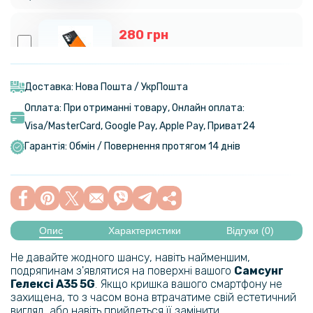
280 грн
329 грн
Чохол-накладка Epik Generous для Samsung Galaxy S23 Ultra
Доставка: Нова Пошта / УкрПошта
Оплата: При отриманні товару, Онлайн оплата:
239 грн
Visa/MasterСard, Google Pay, Apple Pay, Приват24
329 грн
Гарантія: Обмін / Повернення протягом 14 днів
Чохол-накладка Armor Case with Card Slot для Samsung Galaxy
S23 Ultra
849 грн
999 грн
Опис
Характеристики
Відгуки (0)
Чохол-гаманець CaseMe Retro Leather для Samsung Galaxy S23
Ultra
Не давайте жодного шансу, навіть найменшим,
подряпинам з'являтися на поверхні вашого
Самсунг
Гелексі
A35 5G​​​
. Якщо кришка вашого смартфону не
469 грн
захищена, то з часом вона втрачатиме свій естетичний
вигляд, або навіть прийдеться її замінити.