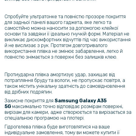
Чохол GKK Leather Soft Shell для Samsung S23 Ultra
Спробуйте ультратонке та повністю прозоре покриття
для задньої панелі вашого гаджета, яке легко та
149 грн
самостійно можна наносити за допомогою клейкої
239 грн
основи та завдяки її ідеально гнучкій формі. Матеріал не
викликає дискомфортних відчуттів під час використання
Чохол накладка New Textile leather саse для Samsung Galaxy A54
й не вислизає з рук. Протягом довготривалого
використання плівка не змінює забарвлення, легко й
повністю знімається з поверхні без залишків клею.
339 грн
399 грн
Протиударна плівка амортизує удар, захищає від
Чохол накладка Omeve Magnetic Ring для Samsung Galaxy S23 FE
потрапляння бруду та вологи, не пропускає повітря, а
також містить унікальну здатність до самовідновлення
365 грн
від дрібних подряпин.
429 грн
Захисне покриття для
Samsung Galaxy
A35
5G
максимально точно відповідає розмірам поверхні,
Чохол книжка Epik Tayler для Samsung Galaxy S23 FE
вирізам для камери, адже створюється та вирізається за
спеціальною програмою на плотері.
Гідрогелева плівка буде виготовлятися на ваше
299 грн
індивідуальне замовлення, тому ви можете купити її