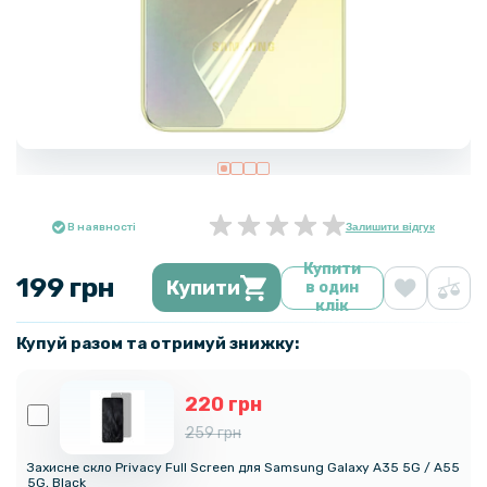
В наявності
Залишити відгук
Купити
199 грн
Купити
в один
клік
Купуй разом та отримуй знижку:
220 грн
259 грн
Захисне скло Privacy Full Screen для Samsung Galaxy A35 5G / A55
5G, Black