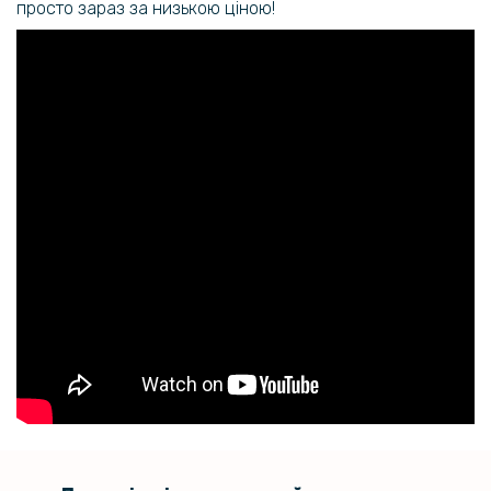
просто зараз за низькою ціною!
Шкіряний чохол - накладка X&E для Samsung Galaxy S23 FE з
металевою вставкою
259 грн
359 грн
Чохол - накладка Omeve Crystal Case для Samsung Galaxy A35
594 грн
699 грн
Протиударний чохол накладка Metal Glass для Samsung Galaxy
A35​
144 грн
169 грн
Захисне скло з рамкою CD Pattern на задню камеру Samsung
Galaxy A35