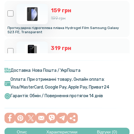
159 грн
199 грн
Протиударна гідрогелева плівка Hydrogel Film Samsung Galaxy
S23 FE, Transparent
319 грн
399 грн
Гідрогелева плівка iNobi Privacy Matte Samsung Galaxy S23 FE
(Антишпигун)
Доставка: Нова Пошта / УкрПошта
Оплата: При отриманні товару, Онлайн оплата:
159 грн
Visa/MasterСard, Google Pay, Apple Pay, Приват24
199 грн
Гарантія: Обмін / Повернення протягом 14 днів
Протиударна гідрогелева плівка Hydrogel Film для Samsung Galaxy
S23 FE​​​ на задню панель, Transparent
239 грн
299 грн
Опис
Характеристики
Відгуки (0)