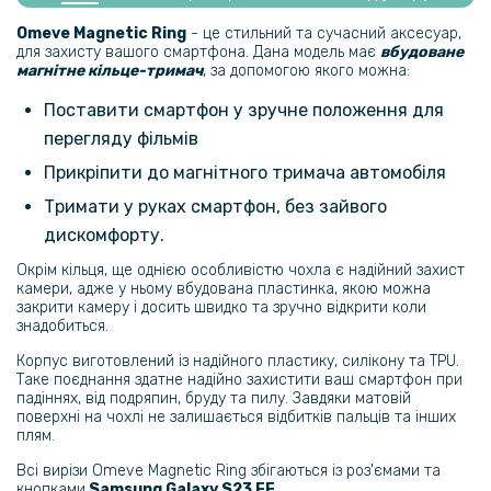
Гідрогелева плівка iNobi Matte для Samsung Galaxy S23 FE​​​ на
Omeve Magnetic Ring
- це стильний та сучасний аксесуар,
задню панель, Матова
для захисту вашого смартфона. Дана модель має
вбудоване
магнітне кільце-тримач
, за допомогою якого можна:
254 грн
Поставити смартфон у зручне положення для
299 грн
перегляду фільмів
Чохол-накладка Ricco Camera Sliding для Samsung Galaxy S23 FE
Прикріпити до магнітного тримача автомобіля
Тримати у руках смартфон, без зайвого
169 грн
дискомфорту.
269 грн
Окрім кільця, ще однією особливістю чохла є надійний захист
Чохол Auto Focus Ultimate Experience для Samsung Galaxy S23 FE
камери, адже у ньому вбудована пластинка, якою можна
закрити камеру і досить швидко та зручно відкрити коли
знадобиться.
239 грн
Корпус виготовлений із надійного пластику, силікону та TPU.
299 грн
Таке поєднання здатне надійно захистити ваш смартфон при
падіннях, від подряпин, бруду та пилу. Завдяки матовій
Шкіряний чохол - накладка X&E для Samsung Galaxy S23 FE з
поверхні на чохлі не залишається відбитків пальців та інших
металевою вставкою
плям.
Всі вирізи Omeve Magnetic Ring збігаються із роз'ємами та
246 грн
кнопками
Samsung Galaxy S23 FE
.