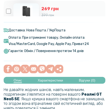
269 грн
399 грн
Чохол-книжка Epik iFace Retro Leather для Realme C33
Доставка: Нова Пошта / УкрПошта
Оплата: При отриманні товару, Онлайн оплата:
Visa/MasterСard, Google Pay, Apple Pay, Приват24
Гарантія: Обмін / Повернення протягом 14 днів
Опис
Характеристики
Відгуки (0)
Не давайте жодних шансів, навіть маленьким,
подряпинам з'являтися на поверхні вашого
Реалмі
GT
Neo5 SE​
. Якщо кришка вашого смартфона не захищена,
то згодом вона втрачатиме свій естетичний вигляд, або
навіть доведеться її замінити.