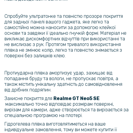
Спробуйте ультратонке та повністю прозоре покриття
для задньої панелі вашого гаджета, яке легко та
самостійно можна наносити за допомогою клейкої
основи та завдяки її ідеально гнучкій формі. Матеріал не
викликає дискомфортних відчуттів при використанні та
не вислизає з рук. Протягом тривалого використання
плівка не змінює колір, легко та повністю знімається з
поверхні без залишків клею.
Протиударна плівка амортизує удар, захищає від
попадання бруду та вологи, не пропускає повітря, а
також містить унікальну здатність до самовідновлення
від дрібних подряпин.
Захисне покриття для
Realme
GT Neo5 SE​
максимально точно відповідає розмірам поверхні,
вирізам для камери, адже створюється та вирізається за
спеціальною програмою на плотері.
Гідрогелева плівка виготовлятиметься на ваше
індивідуальне замовлення, тому ви можете купити її