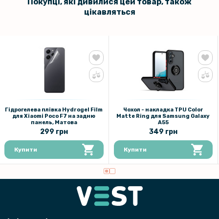
Покупці, які дивилися цей товар, також
цікавляться
Гідрогелева плівка Hydrogel Film
Чохол - накладка TPU Color
для Xiaomi Poco F7 на задню
Matte Ring для Samsung Galaxy
панель, Матова
A55
299 грн
349 грн
Купити
Купити