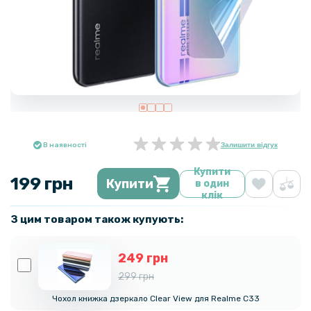
В наявності
Залишити відгук
Купити
199 грн
Купити
в один
клік
З цим товаром також купують:
249 грн
299 грн
Чохол книжка дзеркало Clear View для Realme C33