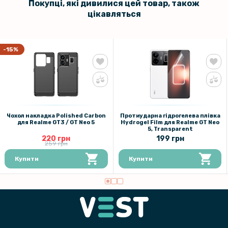
Покупці, які дивилися цей товар, також
цікавляться
-15%
Чохол накладка Polished Carbon
Протиударна гідрогелева плівка
для Realme GT3 / GT Neo 5
Hydrogel Film для Realme GT Neo
5, Transparent
220 грн
199 грн
259 грн
Купити
Купити