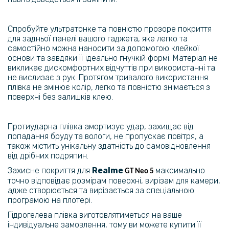
Спробуйте ультратонке та повністю прозоре покриття
для задньої панелі вашого гаджета, яке легко та
самостійно можна наносити за допомогою клейкої
основи та завдяки її ідеально гнучкій формі. Матеріал не
викликає дискомфортних відчуттів при використанні та
не вислизає з рук. Протягом тривалого використання
плівка не змінює колір, легко та повністю знімається з
поверхні без залишків клею.
Протиударна плівка амортизує удар, захищає від
попадання бруду та вологи, не пропускає повітря, а
також містить унікальну здатність до самовідновлення
від дрібних подряпин.
Захисне покриття для
Realme
максимально
GT Neo 5
точно відповідає розмірам поверхні, вирізам для камери,
адже створюється та вирізається за спеціальною
програмою на плотері.
Гідрогелева плівка виготовлятиметься на ваше
індивідуальне замовлення, тому ви можете купити її