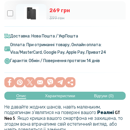
269 грн
399 грн
Чохол-книжка Epik iFace Retro Leather для Realme C33
Доставка: Нова Пошта / УкрПошта
220 грн
Оплата: При отриманні товару, Онлайн оплата:
259 грн
Visa/MasterСard, Google Pay, Apple Pay, Приват24
Чохол накладка Polished Carbon для Realme GT3 / GT Neo 5
Гарантія: Обмін / Повернення протягом 14 днів
203 грн
239 грн
Чохол-накладка Epik Generous для Realme GT3 / GT Neo 5
Опис
Характеристики
Відгуки (0)
Не давайте жодних шансів, навіть маленьким,
203 грн
подряпинам з'являтися на поверхні вашого
Реалмі
GT
239 грн
. Якщо кришка вашого смартфона не захищена, то
Neo 5
згодом вона втрачатиме свій естетичний вигляд, або
Чохол - накладка Epik Generous для Realme 13+
навіть доведеться її замінити.