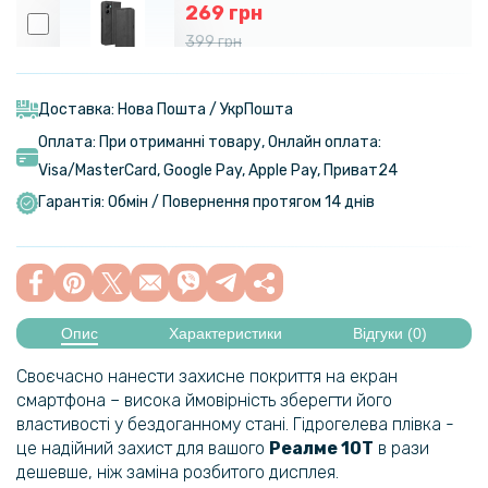
269 грн
399 грн
Чохол-книжка Epik iFace Retro Leather для Realme C33
Доставка: Нова Пошта / УкрПошта
Оплата: При отриманні товару, Онлайн оплата:
Visa/MasterСard, Google Pay, Apple Pay, Приват24
Гарантія: Обмін / Повернення протягом 14 днів
Опис
Характеристики
Відгуки (0)
Своєчасно нанести захисне покриття на екран
смартфона – висока ймовірність зберегти його
властивості у бездоганному стані. Гідрогелева плівка -
це надійний захист для вашого
Реалме 10T
в рази
дешевше, ніж заміна розбитого дисплея.