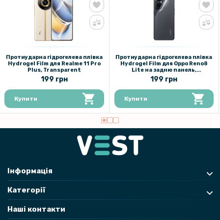
Протиударна гідрогелева плівка
Протиударна гідрогелева плівка
Hydrogel Film для Realme 11 Pro
Hydrogel Film для Oppo Reno8
Plus, Transparent
Lite на задню панель,
Transparent
199 грн
199 грн
Купити
Купити
Інформація
Категорії
Наші контакти