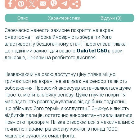
Опис
Характеристики
Відгуки (0)
Своєчасно нанести захисне покриття на екран
смартфона – висока ймовірність зберегти його
властивості у бездоганному стані. Гідрогелева плівка -
це надійний захист для вашого
Oukitel
C50
в рази
дешевше, ніж заміна розбитого дисплея.
Незважаючи на свою доступну ціну плівка міцно
тримається на екрані, не впливає на сенсор та якість
зображення. Прозорий аксесуар встановлюється дуже
просто, містить клейку основу. Дуже гнучке покриття
має здатність розгладжуватися від дрібних подряпин,
що збільшує його термін експлуатації. Знижує кількість
відбитків пальців, остаточно використання залишається
повністю прозорим. Плівка створюється з максимальною
точністю параметрів екрану кожної із понад 1000
моделей сучасних смартфонів.