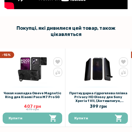
Покупці, які дивилися цей товар, також
цікавляться
-15%
Чохол накладка Omeve Magnetic
Протиударна гідрогелева плівка
Ring для Xiaomi Poco M7 Pro 5G
Privacy HD Glossy для Sony
Xperia 1 VII, (Антишпигун,
глянцева)
407 грн
399 грн
479 грн
Купити
Купити