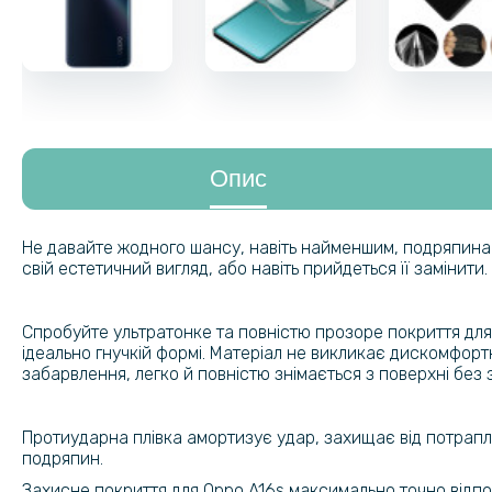
Опис
Не давайте жодного шансу, навіть найменшим, подряпина
свій естетичний вигляд, або навіть прийдеться її замінити.
Спробуйте ультратонке та повністю прозоре покриття для 
ідеально гнучкій формі. Матеріал не викликає дискомфорт
забарвлення, легко й повністю знімається з поверхні без 
Протиударна плівка амортизує удар, захищає від потраплян
подряпин.
Захисне покриття для Oppo A16s максимально точно відпов