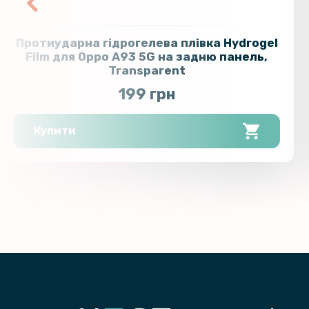
Протиударна гідрогелева плівка Hydrogel
Film для Oppo A93 5G на задню панель,
Transparent
199 грн
Купити