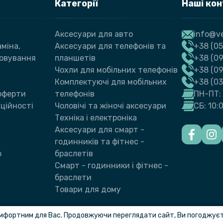
Категорії
Наші ко
Аксесуари для авто
info@ve
міна,
Аксесуари для телефонів та
+38 (05
говування
планшетів
+38 (09
Чохли для мобільних телефонів
+38 (0
Комплектуючі для мобільних
+38 (0
 оферти
телефонів
ПН-ПТ: 
ційності
Чоловічі та жіночі аксесуари
СБ: 10:
Техніка і електроніка
Аксесуари для смарт -
годинників та фітнес -
ю
браслетів
Смарт - годинники і фітнес -
браслети
Товари для дому
мфортним для Вас. Продовжуючи переглядати сайт, Ви погоджуєте