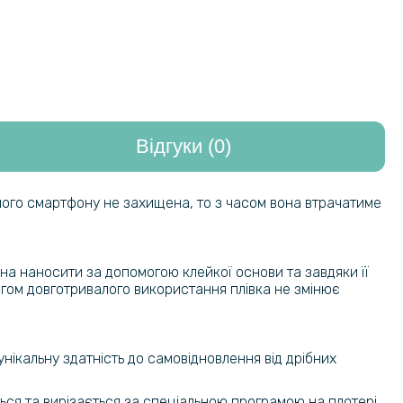
Відгуки (0)
шого смартфону не захищена, то з часом вона втрачатиме
на наносити за допомогою клейкої основи та завдяки її
тягом довготривалого використання плівка не змінює
унікальну здатність до самовідновлення від дрібних
ься та вирізається за спеціальною програмою на плотері.