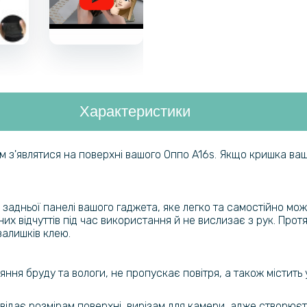
Характеристики
м з'являтися на поверхні вашого Оппо A16s. Якщо кришка ва
задньої панелі вашого гаджета, яке легко та самостійно мож
них відчуттів під час використання й не вислизає з рук. Про
залишків клею.
ня бруду та вологи, не пропускає повітря, а також містить 
ідає розмірам поверхні, вирізам для камери, адже створюєт