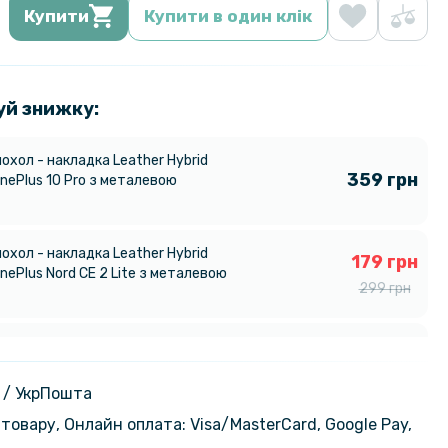
Купити
Купити в один клік
уй знижку:
охол - накладка Leather Hybrid
359 грн
nePlus 10 Pro з металевою
охол - накладка Leather Hybrid
179 грн
nePlus Nord CE 2 Lite з металевою
299 грн
охол - накладка Leather Hybrid
254 грн
nePlus 10T / Ace Pro з металевою
299 грн
 / УкрПошта
товару, Онлайн оплата: Visa/MasterСard, Google Pay,
212 грн