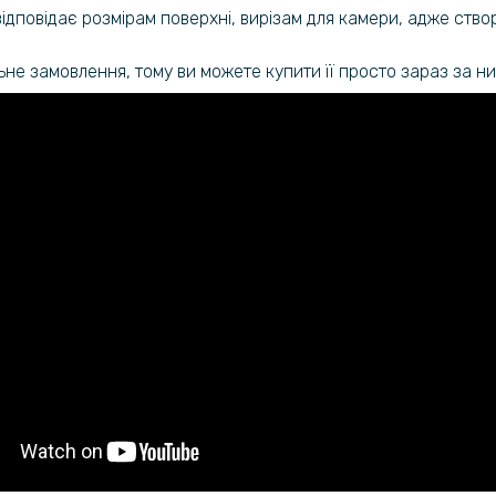
відповідає розмірам поверхні, вирізам для камери, адже ств
Протиудар
Film для O
ьне замовлення, тому ви можете купити її просто зараз за н
Протиудар
Film для O
Transpare
Протиудар
Film для X
Чохол-нак
10 Pro
Прозорий 
Pro