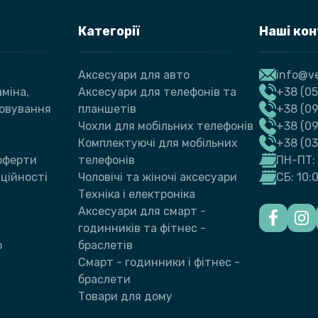
Категорії
Наші ко
Аксесуари для авто
info@ve
міна,
Аксесуари для телефонів та
+38 (05
говування
планшетів
+38 (09
Чохли для мобільних телефонів
+38 (0
Комплектуючі для мобільних
+38 (0
 оферти
телефонів
ПН-ПТ: 
ційності
Чоловічі та жіночі аксесуари
СБ: 10:
Техніка і електроніка
Аксесуари для смарт -
годинників та фітнес -
ю
браслетів
Смарт - годинники і фітнес -
браслети
Товари для дому