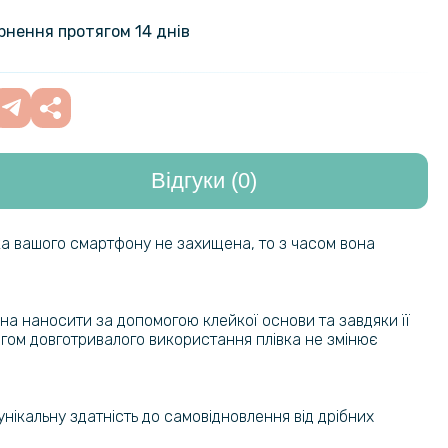
ладка TPU Color Matte Case для
 Pro
249 грн
ернення протягом 14 днів
297 грн
жка Tayler для Samsung Galaxy
5G
349 грн
Відгуки (0)
ладка TPU Color Matte Case для
249 грн
e 2 / 11R
ка вашого смартфону не захищена, то з часом вона
254 грн
адка Ricco Black Panther Armor
s 10 Pro
299 грн
на наносити за допомогою клейкої основи та завдяки її
тягом довготривалого використання плівка не змінює
159 грн
на гідрогелева плівка Hydrogel
nePlus 10 Pro, Transparent
199 грн
унікальну здатність до самовідновлення від дрібних