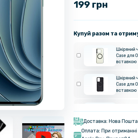
199 грн
Купуй разом та отрим
Шкіряний ч
Case для O
вставкою
Шкіряний ч
Case для O
вставкою
Шкіряний ч
Case для O
вставкою
Доставка: Нова Пошта
Оплата: При отриманні 