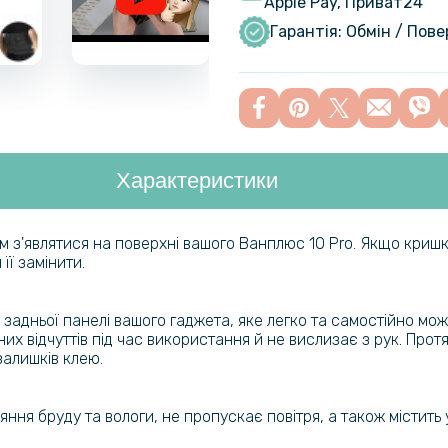
Apple Pay, Приват24
Чохол-нак
OnePlus 10
Гарантія: Обмін / Пов
Чохол-кни
S22 Plus 
Характеристики
Чохол-нак
OnePlus Ac
 з'являтися на поверхні вашого Ванплюс 10 Pro. Якщо криш
її замінити.
Чохол накл
для OnePlu
задньої панелі вашого гаджета, яке легко та самостійно мож
них відчуттів під час використання й не вислизає з рук. Про
залишків клею.
Протиудар
Film для O
ня бруду та вологи, не пропускає повітря, а також містить 