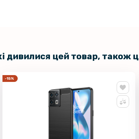
Протиудар
Film для A
Transpare
кі дивилися цей товар, також 
-15%