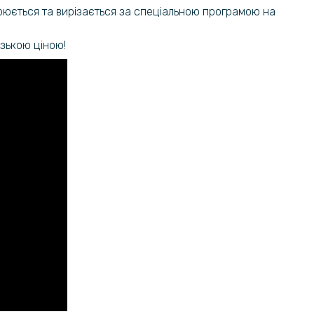
159 грн
орюється та вирізається за спеціальною програмою на
на гідрогелева плівка Hydrogel
nePlus 7, Transparent
199 грн
изькою ціною!
на гідрогелева плівка Hydrogel
159 грн
ne Plus 7 на камеру 3шт,
199 грн
nt
159 грн
на гідрогелева плівка Hydrogel
iaomi Mi Band 7 (3 шт), Transparent
199 грн
169 грн
ладка Polished Carbon для OnePlus
199 грн
159 грн
силіконовий чохол для OnePlus 10
199 грн