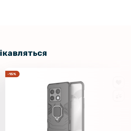
на гідрогелева плівка Hydrogel
159 грн
pple Watch Series 8 45 mm 3 шт,
199 грн
nt
цікавляться
-15%