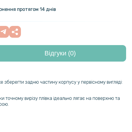
hina із металевою рамкою на
649 грн
ернення протягом 14 днів
169 грн
кло з рамкою CD Pattern для Honor
а задню камеру
199 грн
Відгуки (0)
135 грн
амка зі склом на задню камеру
lass для Honor 400 Pro, Black
169 грн
е зберегти задню частину корпусу у первісному вигляді:
и точному вирізу плівка ідеально лягає на поверхню та
рою.