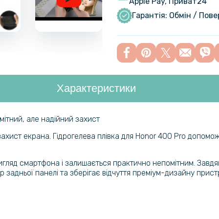
Apple Pay, Приват24
400 Pro C
Гарантія: Обмін / Пов
камеру
Захисне с
400 Pro н
Характеристики
Захисна р
Tempered G
мітний, але надійний захист
ахист екрана. Гідрогелева плівка для Honor 400 Pro допомож
игляд смартфона і залишається практично непомітним. Завдяк
р задньої панелі та зберігає відчуття преміум-дизайну прист