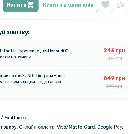
Купити
Купити в один клік
уй знижку:
246 грн
 Tactile Experience для Honor 400
истом на камеру
289 грн
ний чохол XUNDD Ring для Honor
849 грн
магнітним кільцем - підставкою,
999 грн
ло Full Screen Tempered Glass для
219 грн
 Pro
 / УкрПошта
товару, Онлайн оплата: Visa/MasterСard, Google Pay,
ний чохол Metal Glass для Honor
552 грн