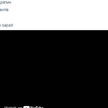
дряпин
ентів
 зараз!