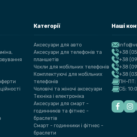
Категорії
Наші ко
Аксесуари для авто
info@ve
міна,
Аксесуари для телефонів та
+38 (05
говування
планшетів
+38 (09
Чохли для мобільних телефонів
+38 (0
Комплектуючі для мобільних
+38 (0
 оферти
телефонів
ПН-ПТ: 
ційності
Чоловічі та жіночі аксесуари
СБ: 10:
Техніка і електроніка
Аксесуари для смарт -
годинників та фітнес -
ю
браслетів
Смарт - годинники і фітнес -
браслети