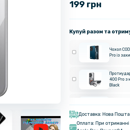
199 грн
Купуй разом та отрим
Чохол CODE
Pro із зах
Протиудар
400 Pro з 
Black
Захисне ск
Honor 400
Доставка: Нова Пошта
Оплата: При отриманні 
Протиудар