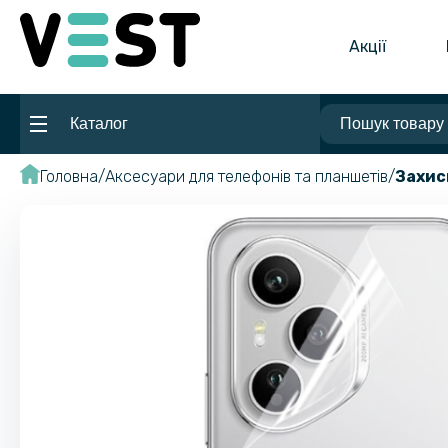
Акції
Каталог
Головна
Аксесуари для телефонів та планшетів
Захис