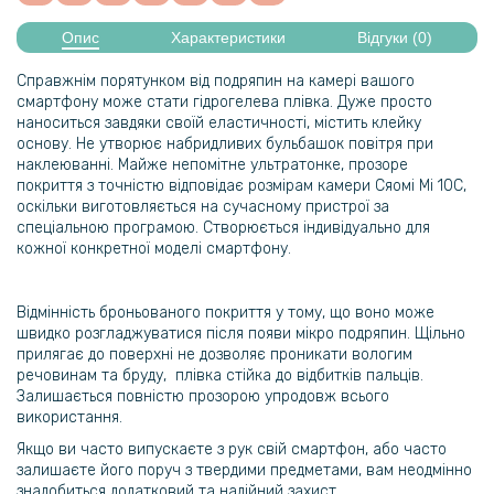
Опис
Характеристики
Відгуки (0)
Справжнім порятунком від подряпин на камері вашого
смартфону може стати гідрогелева плівка. Дуже просто
наноситься завдяки своїй еластичності, містить клейку
основу. Не утворює набридливих бульбашок повітря при
наклеюванні. Майже непомітне ультратонке, прозоре
покриття з точністю відповідає розмірам камери Сяомі Мі 10С
,
оскільки виготовляється на сучасному пристрої за
спеціальною програмою. Створюється індивідуально для
кожної конкретної моделі смартфону.
Відмінність броньованого покриття у тому, що воно може
швидко розгладжуватися після появи мікро подряпин. Щільно
прилягає до поверхні не дозволяє проникати вологим
речовинам та бруду, плівка стійка до відбитків пальців.
Залишається повністю прозорою упродовж всього
використання.
Якщо ви часто випускаєте з рук свій смартфон, або часто
залишаєте його поруч з твердими предметами, вам неодмінно
знадобиться додатковий та надійний захист.