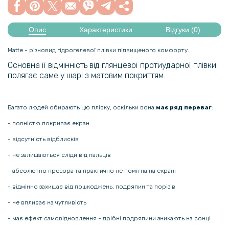
Опис
Характеристики
Відгуки (0)
Matte - різновид гідрогелевої плівки підвищеного комфорту.
Основна її відмінність від глянцевої протиударної плівки
полягає саме у шарі з матовим покриттям.
Багато людей обирають цю плівку, оскільки вона
має ряд переваг
:
- повністю покриває екран
- відсутність відблисків
- не залишаються сліди від пальців
- абсолютно прозора та практично не помітна на екрані
- відмінно захищає від пошкоджень, подряпин та порізів
- не впливає на чутливість
- має ефект самовідновлення - дрібні подряпини зникають на сонці