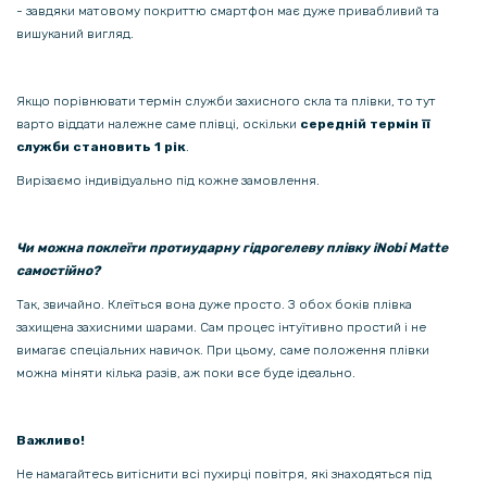
- завдяки матовому покриттю смартфон має дуже привабливий та
вишуканий вигляд.
Якщо порівнювати термін служби захисного скла та плівки, то тут
варто віддати належне саме плівці, оскільки
середній термін її
служби становить 1 рік
.
Вирізаємо індивідуально під кожне замовлення.
Чи можна поклеїти протиударну гідрогелеву плівку iNobi Matte
самостійно?
Так, звичайно. Клеїться вона дуже просто. З обох боків плівка
захищена захисними шарами. Сам процес інтуїтивно простий і не
вимагає спеціальних навичок. При цьому, саме положення плівки
можна міняти кілька разів, аж поки все буде ідеально.
Важливо!
Не намагайтесь витіснити всі пухирці повітря, які знаходяться під