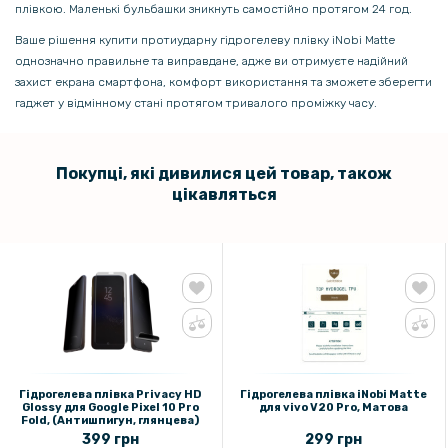
плівкою. Маленькі бульбашки зникнуть самостійно протягом 24 год.
Ваше рішення купити протиударну гідрогелеву плівку iNobi Matte
однозначно правильне та виправдане, адже ви отримуєте надійний
захист екрана смартфона, комфорт використання та зможете зберегти
гаджет у відмінному стані протягом тривалого проміжку часу.
Покупці, які дивилися цей товар, також
цікавляться
Гідрогелева плівка Privacy HD
Гідрогелева плівка iNobi Matte
Glossy для Google Pixel 10 Pro
для vivo V20 Pro, Матова
Fold​, (Антишпигун, глянцева)
399 грн
299 грн