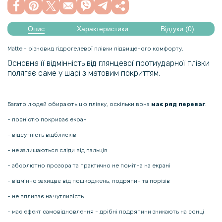
Опис
Характеристики
Відгуки (0)
Matte - різновид гідрогелевої плівки підвищеного комфорту.
Основна її відмінність від глянцевої протиударної плівки
полягає саме у шарі з матовим покриттям.
Багато людей обирають цю плівку, оскільки вона
має ряд переваг
:
- повністю покриває екран
- відсутність відблисків
- не залишаються сліди від пальців
- абсолютно прозора та практично не помітна на екрані
- відмінно захищає від пошкоджень, подряпин та порізів
- не впливає на чутливість
- має ефект самовідновлення - дрібні подряпини зникають на сонці