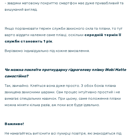
- завдяки матовому покриттю смартфон має дуже привабливий та
вишуканий вигляд.
Якщо порівнювати термін служби захисного скла та плівки, то тут
варто віддати належне саме плівці, оскільки
середній термін її
служби становить 1 рік
.
Вирізаємо індивідуально під кожне замовлення.
Чи можна поклеїти протиударну гідрогелеву плівку iNobi Matte
самостійно?
Так, звичайно. Клеїться вона дуже просто. З обох боків плівка
захищена захисними шарами. Сам процес інтуїтивно простий і не
вимагає спеціальних навичок. При цьому, саме положення плівки
можна міняти кілька разів, аж поки все буде ідеально.
Важливо!
Не намагайтесь витіснити всі пухирці повітря, які знаходяться під