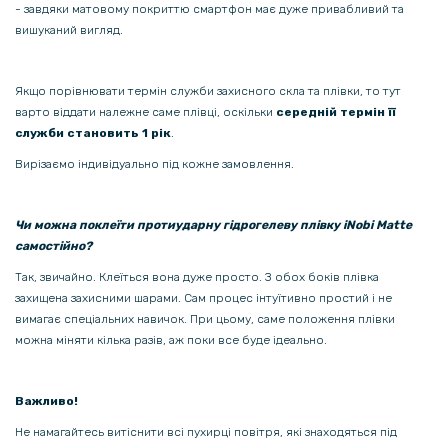
- завдяки матовому покриттю смартфон має дуже привабливий та
вишуканий вигляд.
Якщо порівнювати термін служби захисного скла та плівки, то тут
варто віддати належне саме плівці, оскільки
середній термін її
служби становить 1 рік
.
Вирізаємо індивідуально під кожне замовлення.
Чи можна поклеїти протиударну гідрогелеву плівку iNobi Matte
самостійно?
Так, звичайно. Клеїться вона дуже просто. З обох боків плівка
захищена захисними шарами. Сам процес інтуїтивно простий і не
вимагає спеціальних навичок. При цьому, саме положення плівки
можна міняти кілька разів, аж поки все буде ідеально.
Важливо!
Не намагайтесь витіснити всі пухирці повітря, які знаходяться під