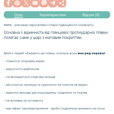
Опис
Характеристики
Відгуки (0)
Matte - різновид гідрогелевої плівки підвищеного комфорту.
Основна її відмінність від глянцевої протиударної плівки
полягає саме у шарі з матовим покриттям.
Багато людей обирають цю плівку, оскільки вона
має ряд переваг
:
- повністю покриває екран
- відсутність відблисків
- не залишаються сліди від пальців
- абсолютно прозора та практично не помітна на екрані
- відмінно захищає від пошкоджень, подряпин та порізів
- не впливає на чутливість
- має ефект самовідновлення - дрібні подряпини зникають на сонці