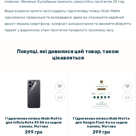
плівкою. Маленькі бульбашки зникнуть самостійно протягом 24 год.
Ваше рішення купити протиударну гідрогелеву плівку iNobi Matte
однозначно правильне та виправдане, адже ви отримуєте надійний
захист екрана смартфона, комфорт використання та зможете зберегти
гаджет у відмінному стані протягом тривалого проміжку часу.
Покупці, які дивилися цей товар, також
цікавляться
Гідрогелева плівка iNobi Matte
Гідрогелева плівка iNobi Matte
для Infinix Note 30​ 5G на задню
для Google Pixel 4a на задню
панель, Матова
панель, Матова
299 грн
299 грн