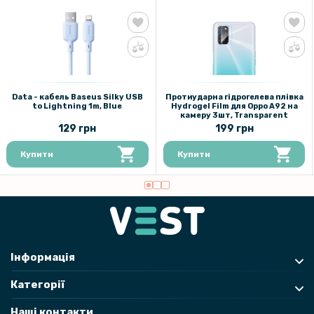
Data - кабель Baseus Silky USB
Протиударна гідрогелева плівка
to Lightning 1m, Blue
Hydrogel Film для Oppo A92 на
камеру 3шт, Transparent
129 грн
199 грн
Купити
Купити
Інформація
Категорії
Наші контакти