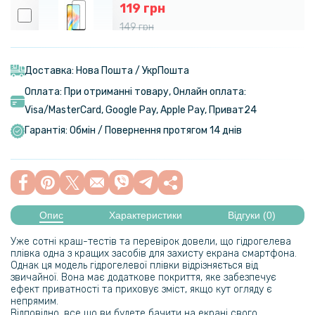
119 грн
149 грн
Загартоване захисне скло Full Screen Tempered Glass для Oppo
A78 4G, Black
Доставка: Нова Пошта / УкрПошта
Оплата: При отриманні товару, Онлайн оплата:
159 грн
Visa/MasterСard, Google Pay, Apple Pay, Приват24
199 грн
Гарантія: Обмін / Повернення протягом 14 днів
Протиударна гідрогелева плівка Hydrogel Film для Oppo A78 4G,
Transparent
239 грн
299 грн
Опис
Характеристики
Відгуки (0)
Гідрогелева плівка iNobi Matte для Oppo A78 4G, Матова
Уже сотні краш-тестів та перевірок довели, що гідрогелева
плівка одна з кращих засобів для захисту екрана смартфона.
319 грн
Однак ця модель гідрогелевої плівки відрізняється від
звичайної. Вона має додаткове покриття, яке забезпечує
399 грн
ефект приватності та приховує зміст, якщо кут огляду є
непрямим.
Гідрогелева плівка iNobi Privacy Matte для Oppo A78 4G
Відповідно, все що ви будете бачити на екрані свого