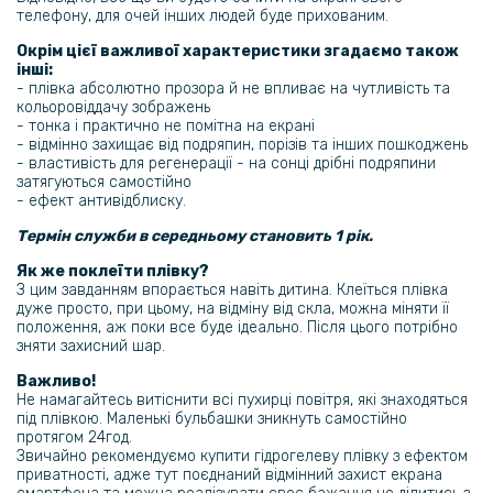
(Антишпигун)
телефону, для очей інших людей буде прихованим.
Окрім цієї важливої характеристики згадаємо також
159 грн
інші:
- плівка абсолютно прозора й не впливає на чутливість та
199 грн
кольоровіддачу зображень
Протиударна гідрогелева плівка Hydrogel Film для Oppo A78 4G на
- тонка і практично не помітна на екрані
задню панель, Transparent
- відмінно захищає від подряпин, порізів та інших пошкоджень
- властивість для регенерації - на сонці дрібні подряпини
затягуються самостійно
239 грн
- ефект антивідблиску.
299 грн
Термін служби в середньому становить 1 рік.
Гідрогелева плівка iNobi Matte для Oppo A78 4G на задню панель,
Як же поклеїти плівку?
Матова
З цим завданням впорається навіть дитина. Клеїться плівка
дуже просто, при цьому, на відміну від скла, можна міняти її
положення, аж поки все буде ідеально. Після цього потрібно
159 грн
зняти захисний шар.
199 грн
Важливо!
Не намагайтесь витіснити всі пухирці повітря, які знаходяться
Протиударна гідрогелева плівка Hydrogel Film для Oppo Reno12 5g,
Transparent
під плівкою. Маленькі бульбашки зникнуть самостійно
протягом 24год.
Звичайно рекомендуємо купити гідрогелеву плівку з ефектом
239 грн
приватності, адже тут поєднаний відмінний захист екрана