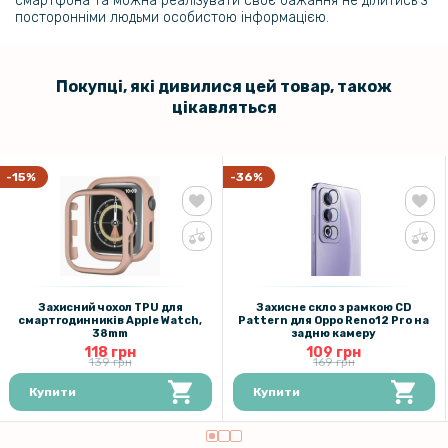
смартфона та можна реалізувати своє бажання не ділитись з
299 грн
посторонніми людьми особистою інформацією.
Гідрогелева плівка iNobi Matte для Oppo Reno12 5g, Матова
Покупці, які дивилися цей товар, також
319 грн
цікавляться
399 грн
Гідрогелева плівка iNobi Privacy Matte для Oppo Reno12 5g
(Антишпигун)
-15%
-36%
159 грн
199 грн
Протиударна гідрогелева плівка Hydrogel Film для Oppo A60,
Transparent
Захисний чохол TPU для
Захисне скло з рамкою CD
смартгодинників Apple Watch,
Pattern для Oppo Reno12 Pro на
38mm
задню камеру
280 грн
118 грн
109 грн
139 грн
169 грн
329 грн
Купити
Купити
Чохол - накладка Ricco Camera Sliding для Oppo Reno12 Pro