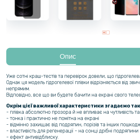
Опис
Уже сотні краш-тестів та перевірок довели, що гідрогеле
Однак ця модель гідрогелевої плівки відрізняється від зв
непрямим.
Відповідно, все що ви будете бачити на екрані свого тел
Окрім цієї важливої характеристики згадаємо так
- плівка абсолютно прозора й не впливає на чутливість т
- тонка і практично не помітна на екрані
- відмінно захищає від подряпин, порізів та інших пошкод
- властивість для регенерації - на сонці дрібні подряпин
- ефект антивідблиску.