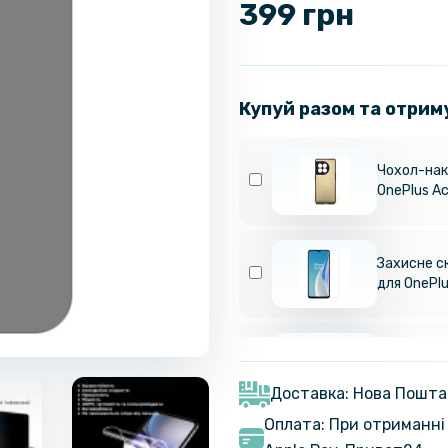
399 грн
Купуй разом та отрим
Чохол-нак
OnePlus Ac
Захисне с
для OnePlu
Захисне с
OnePlus Ac
Доставка: Нова Пошта
Оплата: При отриманні 