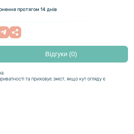
акладка Omeve Crystal Case для
e 3V 5G, Transparent
369 грн
ернення протягом 14 днів
Відгуки (0)
а.
риватності та приховує зміст, якщо кут огляду є