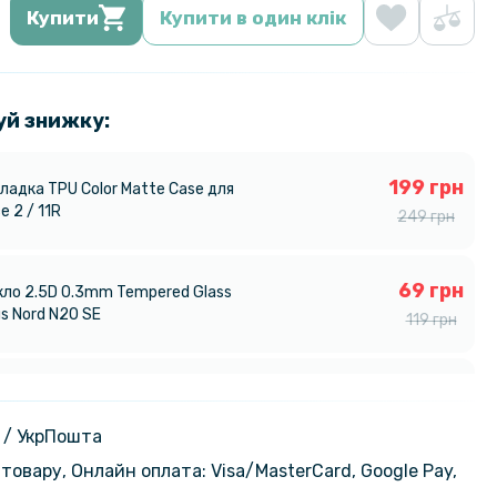
Купити
Купити в один клік
уй знижку:
199 грн
ладка TPU Color Matte Case для
e 2 / 11R
249 грн
69 грн
кло 2.5D 0.3mm Tempered Glass
s Nord N20 SE
119 грн
129 грн
кло з рамкою CD Pattern для
e 3V​ 5G на задню камеру
199 грн
 / УкрПошта
товару, Онлайн оплата: Visa/MasterСard, Google Pay,
314 грн