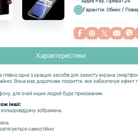
Apple Pay, Приват24
Чохол - н
OnePlus Ac
Гарантія: Обмін / Пов
Характеристики
ва плівка одна з кращих засобів для захисту екрана смартфон
ичайної. Вона має додаткове покриття, яке забезпечує ефект п
ефону, для очей інших людей буде прихованим.
ож інші:
а кольоровіддачу зображень
жень
и затягуються самостійно