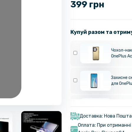
399 грн
Купуй разом та отрим
Чохол-нак
OnePlus Ac
Захисне с
для OnePlu
Чохол книж
OnePlus No
Доставка: Нова Пошта
Оплата: При отриманні 