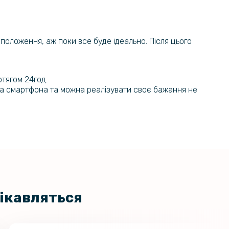
ний чохол - накладка Acryl Armor
169 грн
OnePlus Nord N30 SE 5G / Oppo A79
199 грн
ї положення, аж поки все буде ідеально. Після цього
ладка Lucky Case для OnePlus
149 грн
SE 5G / Oppo A79 5G з двоколірною
249 грн
отягом 24год.
на смартфона та можна реалізувати своє бажання не
цікавляться