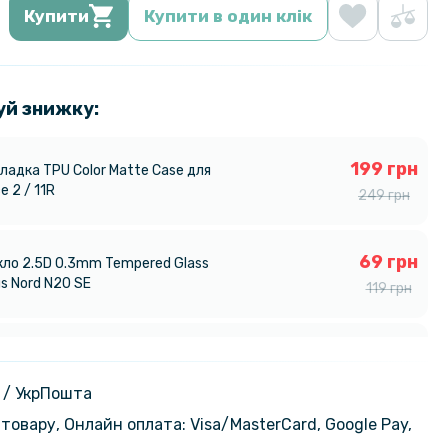
Купити
Купити в один клік
уй знижку:
199 грн
ладка TPU Color Matte Case для
e 2 / 11R
249 грн
69 грн
кло 2.5D 0.3mm Tempered Glass
s Nord N20 SE
119 грн
319 грн
ка Epik iFace Retro Leather для
rd N30 SE 5G / Oppo A79 5G
399 грн
 / УкрПошта
товару, Онлайн оплата: Visa/MasterСard, Google Pay,
159 грн