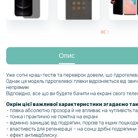
Опис
Уже сотні краш-тестів та перевірок довели, що гідрогеле
Однак ця модель гідрогелевої плівки відрізняється від зв
непрямим.
Відповідно, все що ви будете бачити на екрані свого тел
Окрім цієї важливої характеристики згадаємо так
- плівка абсолютно прозора й не впливає на чутливість т
- тонка і практично не помітна на екрані
- відмінно захищає від подряпин, порізів та інших пошкод
- властивість для регенерації - на сонці дрібні подряпин
- ефект антивідблиску.