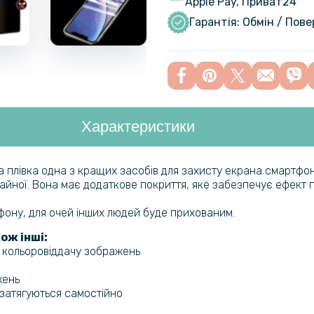
Apple Pay, Приват24
Чохол - на
OnePlus No
Гарантія: Обмін / Пов
Захисне с
OnePlus N
Характеристики
Чохол - на
OnePlus No
магнітною
ва плівка одна з кращих засобів для захисту екрана смартфон
ичайної. Вона має додаткове покриття, яке забезпечує ефект п
Захисне ск
OnePlus No
ефону, для очей інших людей буде прихованим.
ож інші:
а кольоровіддачу зображень
Захисне с
Oneplus No
жень
задню ка
и затягуються самостійно