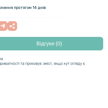
кладка Polished Carbon для
rd N30 SE 5G / Oppo A79 5G
199 грн
ернення протягом 14 днів
89 грн
кло Tempered Glass 0.3mm для
30 SE 5G / Oppo A79 5G
139 грн
Відгуки (0)
кладка Acryl Cooling Armor для
263 грн
rd N30 SE 5G / Oppo A79 5G з
329 грн
 пластиною, Black
а.
риватності та приховує зміст, якщо кут огляду є
99 грн
ло Full Screen Tempered Glass для
rd N30 SE 5G / Oppo A79 5G, Black
159 грн
кло з рамкою CD Pattern для
109 грн
rd N30 SE 5G / Oppo A79​ 5G на
169 грн
меру