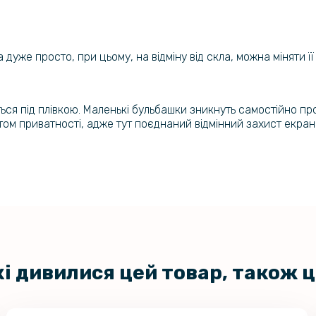
Протиудар
Shell для 
5G, Black
 дуже просто, при цьому, на відміну від скла, можна міняти ї
Чохол-нак
Nord N30 
рамкою
яться під плівкою. Маленькі бульбашки зникнуть самостійно пр
том приватності, адже тут поєднаний відмінний захист екра
кі дивилися цей товар, також 