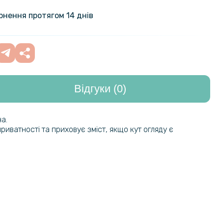
адка New Textile Leather Cаse
s Nord CE 3 lite
279 грн
ернення протягом 14 днів
118 грн
кло Tempered Glass 0.3mm для
rd CE 3 Lite, Transparent
139 грн
Відгуки (0)
е захисне скло Full Screen
254 грн
lass для OnePlus Nord CE 3 lite,
299 грн
а.
риватності та приховує зміст, якщо кут огляду є