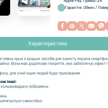
Apple Pay, Приват24
Чохол накл
для OnePlu
Гарантія: Обмін / Пов
Захисне с
OnePlus No
Характеристики
Загартован
Tempered G
Black
ва плівка одна з кращих засобів для захисту екрана смартфон
ичайної. Вона має додаткове покриття, яке забезпечує ефект п
ефону, для очей інших людей буде прихованим.
ож інші:
а кольоровіддачу зображень
жень
и затягуються самостійно