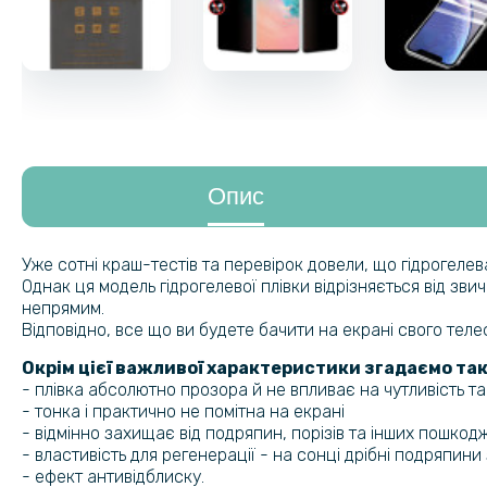
Опис
Уже сотні краш-тестів та перевірок довели, що гідрогеле
Однак ця модель гідрогелевої плівки відрізняється від зв
непрямим.
Відповідно, все що ви будете бачити на екрані свого тел
Окрім цієї важливої характеристики згадаємо так
- плівка абсолютно прозора й не впливає на чутливість т
- тонка і практично не помітна на екрані
- відмінно захищає від подряпин, порізів та інших пошкод
- властивість для регенерації - на сонці дрібні подряпин
- ефект антивідблиску.