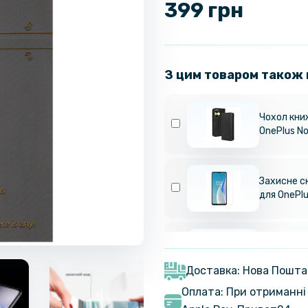
399 грн
З цим товаром також
Чохол книж
OnePlus Nor
Захисне с
для OnePlu
Чохол накл
для OnePlu
Доставка: Нова Пошта
Оплата: При отриманні 