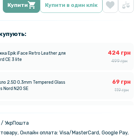
Купити
Купити в один клік
 купують:
424 грн
ка Epik iFace Retro Leather для
d CE 3 lite
499 грн
69 грн
кло 2.5D 0.3mm Tempered Glass
s Nord N20 SE
119 грн
254 грн
адка Ricco Black Panther Armor
s Nord CE 3 lite
299 грн
 / УкрПошта
товару, Онлайн оплата: Visa/MasterСard, Google Pay,
237 грн