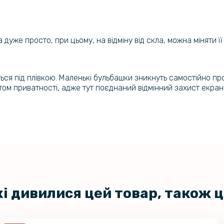
Прозорий 
Moto G85 /
 дуже просто, при цьому, на відміну від скла, можна міняти ї
Захисне ск
для Motoro
яться під плівкою. Маленькі бульбашки зникнуть самостійно пр
том приватності, адже тут поєднаний відмінний захист екра
кі дивилися цей товар, також 