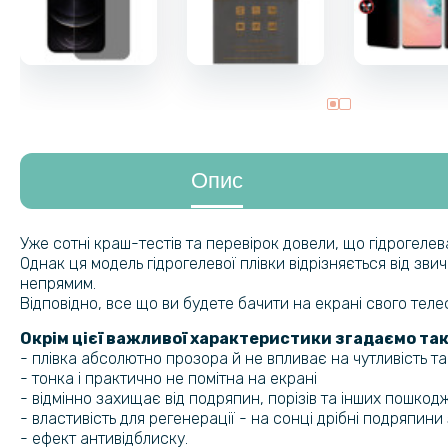
Опис
Уже сотні краш-тестів та перевірок довели, що гідрогеле
Однак ця модель гідрогелевої плівки відрізняється від зв
непрямим.
Відповідно, все що ви будете бачити на екрані свого тел
Окрім цієї важливої характеристики згадаємо так
- плівка абсолютно прозора й не впливає на чутливість т
- тонка і практично не помітна на екрані
- відмінно захищає від подряпин, порізів та інших пошкод
- властивість для регенерації - на сонці дрібні подряпин
- ефект антивідблиску.