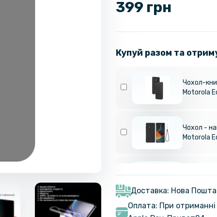
399 грн
Купуй разом та отрим
Чохол-кни
Motorola E
Чохол - на
Motorola E
Захисне ск
Tempered G
Black
Доставка: Нова Пошта
Оплата: При отриманні 