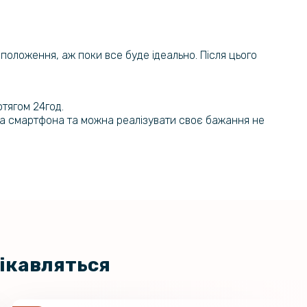
119 грн
силіконовий чохол для Motorola
 S50 Neo​
179 грн
ї положення, аж поки все буде ідеально. Після цього
254 грн
ло 3D Full Screen Tempered Glass
la Moto G85 / S50 Neo, Black
299 грн
отягом 24год.
на смартфона та можна реалізувати своє бажання не
цікавляться