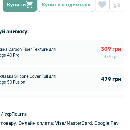
Купити
Купити в один клік
уй знижку:
309 грн
жка Carbon Fiber Texture для
dge 40 Pro
439 грн
кладка Silicone Cover Full для
479 грн
dge 50 Fusion
ло Full Screen Full Glue 3D
439 грн
lass для Motorola Edge 50 Fusion,
 / УкрПошта
товару, Онлайн оплата: Visa/MasterСard, Google Pay,