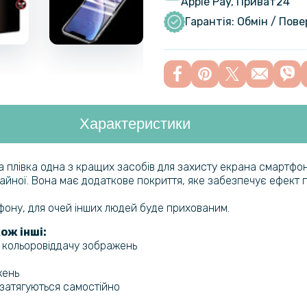
Apple Pay, Приват24
Чохол - кн
Edge 50 Fu
Гарантія: Обмін / Пов
Шкіряний 
Motorola 
Характеристики
Чохол-нак
Motorola E
ва плівка одна з кращих засобів для захисту екрана смартфон
ичайної. Вона має додаткове покриття, яке забезпечує ефект п
Чохол накл
Motorola 
ефону, для очей інших людей буде прихованим.
ож інші:
а кольоровіддачу зображень
Чохол - на
Motorola 
жень
и затягуються самостійно