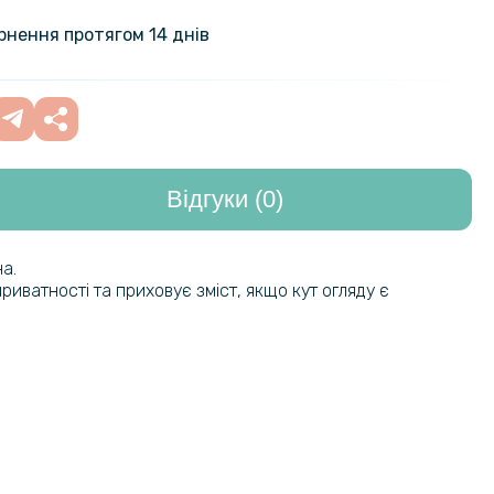
ижка Beauty Case для Motorola
679 грн
sion із дзеркалом
ернення протягом 14 днів
207 грн
чохол - накладка Fanoya для
Moto G85 / S50 Neo
259 грн
Відгуки (0)
254 грн
ладка TPU Color Matte Ring для
dge 40 Pro​
299 грн
а.
риватності та приховує зміст, якщо кут огляду є
254 грн
адка Ricco Camera Sliding для
Moto G85 / S50 Neo
299 грн
239 грн
кладка TPU Color Matte Ring для
Moto G85 / S50 Neo
299 грн