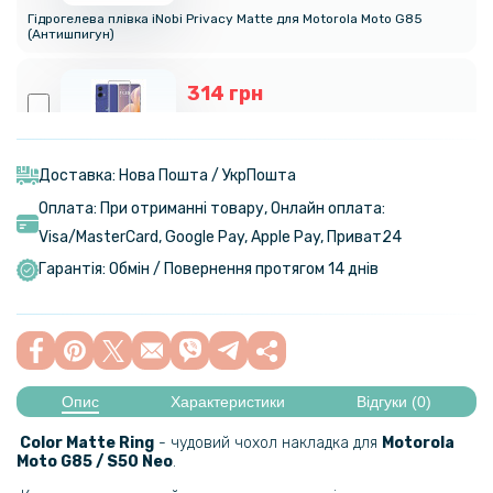
Гідрогелева плівка iNobi Privacy Matte для Motorola Moto G85
(Антишпигун)
314 грн
369 грн
Захисне скло 3D Full Screen Full Glue Tempered Glass для Motorola
Moto G85 / S50 Neo, Black
Доставка: Нова Пошта / УкрПошта
Оплата: При отриманні товару, Онлайн оплата:
Visa/MasterСard, Google Pay, Apple Pay, Приват24
329 грн
Гарантія: Обмін / Повернення протягом 14 днів
Чохол - накладка TPU Color Matte Ring для Motorola Moto G24
254 грн
299 грн
Опис
Характеристики
Відгуки (0)
Захисне скло 3D Full Screen Tempered Glass для Motorola Moto G85
/ S50 Neo, Black
Color Matte Ring
- чудовий чохол накладка для
Motorola
Moto G85 / S50 Neo
.