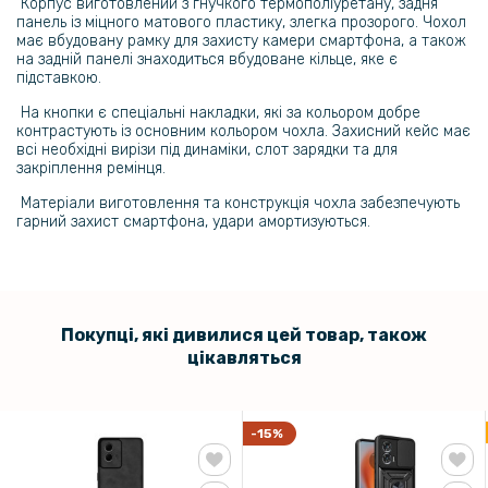
159 грн
Корпус виготовлений з гнучкого термополіуретану, задня
панель із міцного матового пластику, злегка прозорого. Чохол
199 грн
має вбудовану рамку для захисту камери смартфона, а також
на задній панелі знаходиться вбудоване кільце, яке є
Протиударна гідрогелева плівка Hydrogel Film для Motorola Moto
підставкою.
G85, Transparent
На кнопки є спеціальні накладки, які за кольором добре
контрастують із основним кольором чохла. Захисний кейс має
239 грн
всі необхідні вирізи під динаміки, слот зарядки та для
299 грн
закріплення ремінця.
Матеріали виготовлення та конструкція чохла забезпечують
Гідрогелева плівка iNobi Matte для Motorola Moto G85, Матова
гарний захист смартфона
, удари амортизуються.
159 грн
199 грн
Протиударна гідрогелева плівка Hydrogel Film для Motorola Moto
Покупці, які дивилися цей товар, також
G85​ на задню панель, Transparent
цікавляться
239 грн
299 грн
-15%
Гідрогелева плівка iNobi Matte для Motorola Moto G85​ на задню
панель, Матова