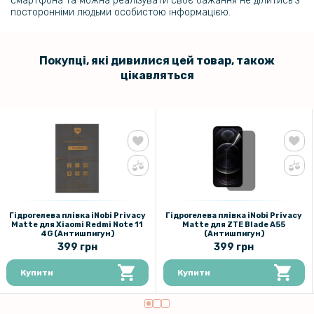
смартфона та можна реалізувати своє бажання не ділитись з
посторонніми людьми особистою інформацією.
Покупці, які дивилися цей товар, також
цікавляться
Гідрогелева плівка iNobi Privacy
Гідрогелева плівка iNobi Privacy
Matte для Xiaomi Redmi Note 11
Matte для ZTE Blade A55​
4G (Антишпигун)
(Антишпигун)
399 грн
399 грн
Купити
Купити