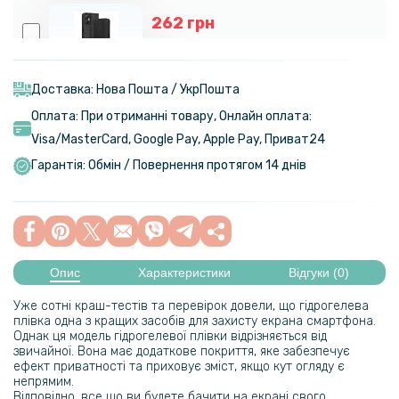
262 грн
399 грн
Чохол книжка Epik iFace Retro Leather для Infinix Hot 20 5G
Доставка: Нова Пошта / УкрПошта
Оплата: При отриманні товару, Онлайн оплата:
219 грн
Visa/MasterСard, Google Pay, Apple Pay, Приват24
299 грн
Гарантія: Обмін / Повернення протягом 14 днів
Чохол-накладка TPU Color Matte Ring для Infinix Hot 20 5G
169 грн
199 грн
Опис
Характеристики
Відгуки (0)
Чохол-накладка TPU Color Matte Ring для Infinix Hot 20 4G
Уже сотні краш-тестів та перевірок довели, що гідрогелева
плівка одна з кращих засобів для захисту екрана смартфона.
Однак ця модель гідрогелевої плівки відрізняється від
звичайної. Вона має додаткове покриття, яке забезпечує
ефект приватності та приховує зміст, якщо кут огляду є
непрямим.
Відповідно, все що ви будете бачити на екрані свого