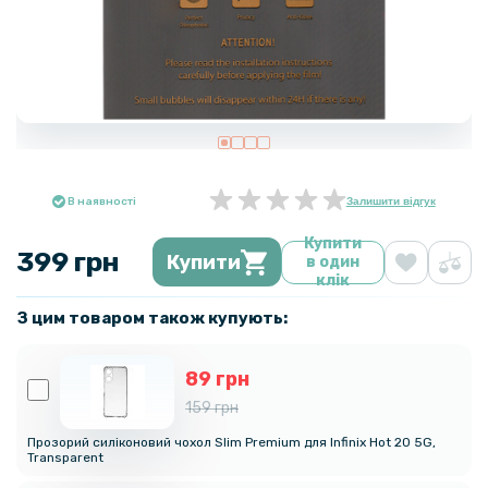
В наявності
Залишити відгук
Купити
399 грн
Купити
в один
клік
З цим товаром також купують:
89 грн
159 грн
Прозорий силіконовий чохол Slim Premium для Infinix Hot 20 5G,
Transparent