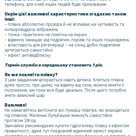
телефону, для очей інших людей буде прихованим.
Окрім цієї важливої характеристики згадаємо також
інші:
- плівка абсолютно прозора й не впливає на чутливість та
кольоровіддачу зображень
- тонка і практично не помітна на екрані
- відмінно захищає від подряпин, порізів та інших пошкоджень
- властивість для регенерації - на сонці дрібні подряпини
затягуються самостійно
- ефект антивідблиску.
Термін служби в середньому становить 1 рік.
Як же поклеїти плівку?
З цим завданням впорається навіть дитина. Клеїться плівка
дуже просто, при цьому, на відміну від скла, можна міняти її
положення, аж поки все буде ідеально. Після цього потрібно
зняти захисний шар.
Важливо!
Не намагайтесь витіснити всі пухирці повітря, які знаходяться
під плівкою. Маленькі бульбашки зникнуть самостійно
протягом 24год.
Звичайно рекомендуємо купити гідрогелеву плівку з ефектом
приватності, адже тут поєднаний відмінний захист екрана