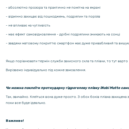
- абсолютно прозора та практично не помітна на екрані
- відмінно захищає від пошкоджень, подряпин та порізів
- не впливає на чутливість
- має ефект самовідновлення - дрібні подряпини зникають на сонці
- завдяки матовому покриттю смартфон має дуже привабливий та вишук
Якщо порівнювати термін служби захисного скла та плівки, то тут варто 
Вирізаємо індивідуально під кожне замовлення.
Чи можна поклеїти протиударну гідрогелеву плівку iNobi Matte сам
Так, звичайно. Клеїться вона дуже просто. З обох боків плівка захищена
поки все буде ідеально.
Важливо!