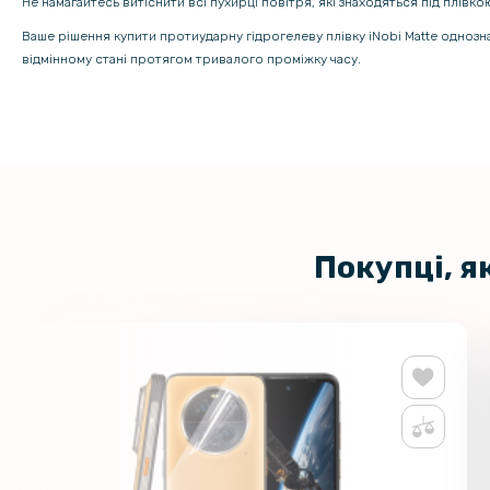
Не намагайтесь витіснити всі пухирці повітря, які знаходяться під плівк
Ваше рішення купити протиударну гідрогелеву плівку iNobi Matte одноз
відмінному стані протягом тривалого проміжку часу.
Покупці, я