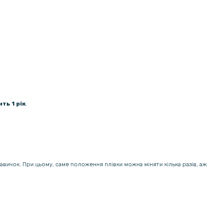
ть 1 рік
.
навичок. При цьому, саме положення плівки можна міняти кілька разів, аж