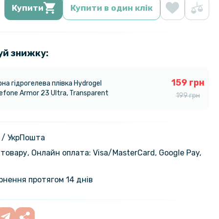
Купити
Купити в один клік
уй знижку:
159 грн
на гідрогелева плівка Hydrogel
efone Armor 23 Ultra​​​​, Transparent
199 грн
 / УкрПошта
товару, Онлайн оплата: Visa/MasterСard, Google Pay,
ернення протягом 14 днів