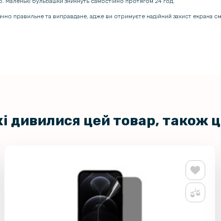
ою. Маленькі бульбашки зникнуть самостійно протягом 24 год.
начно правильне та виправдане, адже ви отримуєте надійний захист екрана 
кі дивилися цей товар, також 