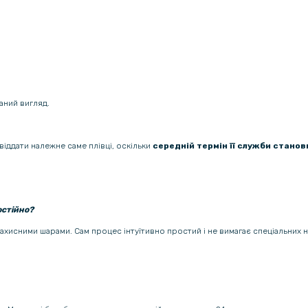
аний вигляд.
віддати належне саме плівці, оскільки
середній термін її служби станови
остійно?
 захисними шарами. Сам процес інтуїтивно простий і не вимагає спеціальних 