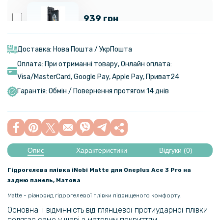
939 грн
Чохол протиударний XUNDD для OnePlus Ace 3 Pro, Black
Доставка: Нова Пошта / УкрПошта
Оплата: При отриманні товару, Онлайн оплата:
199 грн
Visa/MasterСard, Google Pay, Apple Pay, Приват24
249 грн
Гарантія: Обмін / Повернення протягом 14 днів
Чохол-накладка TPU Color Matte Case для OnePlus Ace 2 / 11R
152 грн
179 грн
Опис
Характеристики
Відгуки (0)
Прозорий силіконовий чохол Slim Premium для OnePlus Ace 2 / 11R,
Transparent
Гідрогелева плівка iNobi Matte для Oneplus Ace 3 Pro на
задню панель, Матова
254 грн
Matte - різновид гідрогелевої плівки підвищеного комфорту.
299 грн
Основна її відмінність від глянцевої протиударної плівки
Шкіряний чохол - накладка X&E для OnePlus Ace 2 / 11R з
полягає саме у шарі з матовим покриттям.