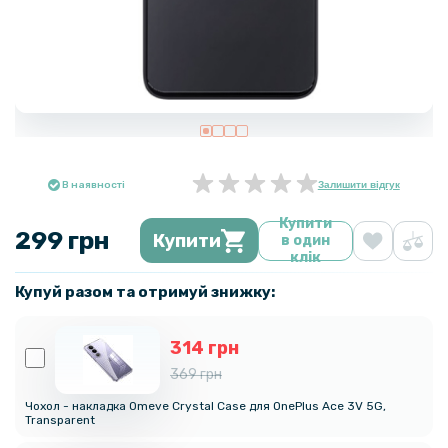
В наявності
Залишити відгук
Купити
299 грн
Купити
в один
клік
Купуй разом та отримуй знижку:
314 грн
369 грн
Чохол - накладка Omeve Crystal Case для OnePlus Ace 3V 5G,
Transparent