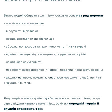
металевою вставкою
237 грн
Багато людей обирають цю плівку, оскільки вона
має ряд переваг
:
279 грн
- повністю покриває екран
Шкіряний чохол - накладка Fanoya для OnePlus Ace 2 / 11R
- відсутність відблисків
- не залишаються сліди від пальців
246 грн
- абсолютно прозора та практично не помітна на екрані
289 грн
- відмінно захищає від пошкоджень, подряпин та порізів
Шкіряний чохол - накладка CODE Tactile Experience для OnePlus Ace
3V 5G
- не впливає на чутливість
- має ефект самовідновлення - дрібні подряпини зникають на сонці
161 грн
- завдяки матовому покриттю смартфон має дуже привабливий та
189 грн
вишуканий вигляд.
Захисне скло Tempered Glass 0.3mm для OnePlus Ace 3V 5G
Якщо порівнювати термін служби захисного скла та плівки, то тут
135 грн
варто віддати належне саме плівці, оскільки
середній термін її
159 грн
служби становить 1 рік
.