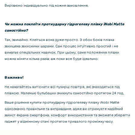
Захисне скло Full Screen Tempered Glass для OnePlus Ace 3V 5G,
Вирізаємо індивідуально під кожне замовлення.
Black
129 грн
Чи можна поклеїти протиударну гідрогелеву плівку iNobi Matte
самостійно?
199 грн
Так, звичайно. Клеїться вона дуже просто. З обох боків плівка
Захисне скло з рамкою CD Pattern для OnePlus Ace 3V​ 5G на задню
захищена захисними шарами. Сам процес інтуїтивно простий і не
камеру
вимагає спеціальних навичок. При цьому, саме положення плівки
можна міняти кілька разів, аж поки все буде ідеально.
Важливо!
Не намагайтесь витіснити всі пухирці повітря, які знаходяться під
плівкою. Маленькі бульбашки зникнуть самостійно протягом 24 год.
Ваше рішення купити протиударну гідрогелеву плівку iNobi Matte
однозначно правильне та виправдане, адже ви отримуєте надійний
захист екрана смартфона, комфорт використання та зможете зберегти
гаджет у відмінному стані протягом тривалого проміжку часу.