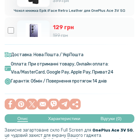
399 грн
Чохол книжка Epik iFace Retro Leather для OnePlus Ace 3V 5G
129 грн
199 грн
Захисне скло з рамкою CD Pattern для OnePlus Ace 3V​ 5G на задню
камеру
Доставка: Нова Пошта / УкрПошта
Оплата: При отриманні товару, Онлайн оплата:
237 грн
Visa/MasterСard, Google Pay, Apple Pay, Приват24
279 грн
Гарантія: Обмін / Повернення протягом 14 днів
Шкіряний чохол - накладка Fanoya для OnePlus Ace 3V 5G
399 грн
Опис
Характеристики
Відгуки (0)
Гідрогелева плівка iNobi Privacy Matte для OnePlus Ace 3V​
(Антишпигун)
Захисне загартоване скло Full Screen для
,
OnePlus Ace 3V 5G
це чудовий захист для екрану Вашого гаджета.