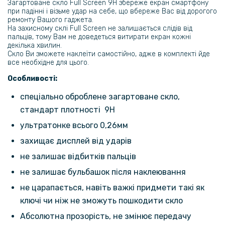
Загартоване скло Full Screen 9H збереже екран смартфону
199 грн
при падінні і візьме удар на себе, що вбереже Вас від дорогого
ремонту Вашого гаджета.
На захисному склі Full Screen не залишається слідів від
Протиударна гідрогелева плівка Hydrogel Film для Oneplus Ace 3V
пальців, тому Вам не доведеться витирати екран кожні
на задню панель, Transparent
декілька хвилин.
Скло Ви зможете наклеїти самостійно, адже в комплекті йде
все необхідне для цього.
299 грн
Особливості:
Гідрогелева плівка iNobi Matte для Oneplus Ace 3V на задню
спеціально оброблене загартоване скло,
панель, Матова
стандарт плотності 9H
ультратонке всього 0,26мм
246 грн
захищає дисплей від ударів
289 грн
не залишає відбитків пальців
Шкіряний чохол - накладка CODE Tactile Experience для OnePlus Ace
3V 5G
не залишає бульбашок після наклеювання
не царапається, навіть важкі придмети такі як
159 грн
ключі чи ніж не зможуть пошкодити скло
239 грн
Абсолютна прозорість, не змінює передачу
Чохол - накладка Epik Delicate для OnePlus Ace 3V 5G