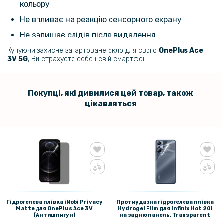
кольору
Не впливає на реакцію сенсорного екрану
161 грн
Не залишає слідів після видалення
189 грн
Купуючи захисне загартоване скло для свого
OnePlus Ace
Захисне скло Tempered Glass 0.3mm для OnePlus Ace 3V 5G
3V 5G
, Ви страхуєте себе і свій смартфон.
237 грн
279 грн
Покупці, які дивилися цей товар, також
цікавляться
Захисне скло Full Screen Full Glue 3D Tempered Glass для OnePlus
Ace 3 5G / 12R 5G, Black
314 грн
369 грн
Чохол - накладка Omeve Crystal Case для OnePlus Ace 3V 5G,
Transparent
135 грн
Гідрогелева плівка iNobi Privacy
Протиударна гідрогелева плівка
Matte для OnePlus Ace 3V​
Hydrogel Film для Infinix Hot 20i
159 грн
(Антишпигун)
на задню панель, Transparent