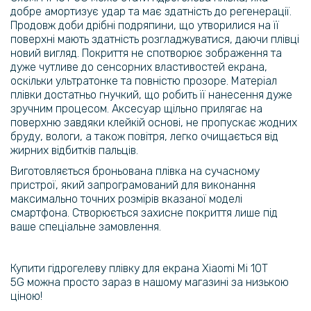
добре амортизує удар та має здатність до регенерації.
149 грн
Продовж доби дрібні подряпини, що утворилися на її
239 грн
поверхні мають здатність розгладжуватися, даючи плівці
новий вигляд. Покриття не спотворює зображення та
Чохол-накладка Epik Generous для Samsung Galaxy A22 5G
дуже чутливе до сенсорних властивостей екрана,
оскільки ультратонке та повністю прозоре. Матеріал
плівки достатньо гнучкий, що робить її нанесення дуже
149 грн
зручним процесом. Аксесуар щільно прилягає на
239 грн
поверхню завдяки клейкій основі, не пропускає жодних
бруду, вологи, а також повітря, легко очищається від
Чохол-накладка Epik Generous для Huawei Nova 9 / Honor 50
жирних відбитків пальців.
Виготовляється броньована плівка на сучасному
149 грн
пристрої, який запрограмований для виконання
239 грн
максимально точних розмірів вказаної моделі
смартфона. Створюється захисне покриття лише під
Чохол-накладка Epik Generous для Huawei Nova 8i / Honor 50 Lite
ваше спеціальне замовлення.
189 грн
Купити гідрогелеву плівку для екрана Xiaomi
Mi 10T
239 грн
5G
можна просто зараз в нашому магазині за низькою
Чохол-накладка Epik Generous для Xiaomi Redmi K50 / Redmi K50
ціною!
Pro