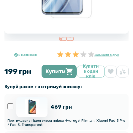
В наявності
Залишити відгук
Купити
199 грн
Купити
в один
клік
Купуй разом та отримуй знижку:
469 грн
Протиударна гідрогелева плівка Hydrogel Film для Xiaomi Pad 5 Pro
/ Pad 5, Transparent