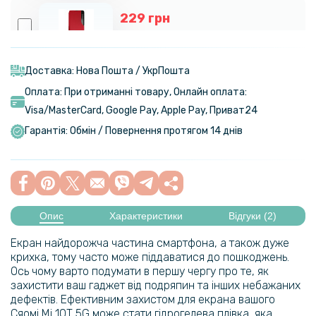
229 грн
349 грн
Чохол-книжка Epik Tayler для Xiaomi Mi 10T / Mi 10T Pro
Доставка: Нова Пошта / УкрПошта
Оплата: При отриманні товару, Онлайн оплата:
129 грн
Visa/MasterСard, Google Pay, Apple Pay, Приват24
239 грн
Гарантія: Обмін / Повернення протягом 14 днів
Чохол-накладка Epik Generous для Oppo A55 5G
199 грн
239 грн
Опис
Характеристики
Відгуки (2)
Чохол-накладка Epik Generous для Realme 9i
Екран найдорожча частина смартфона, а також дуже
199 грн
крихка, тому часто може піддаватися до пошкоджень.
Ось чому варто подумати в першу чергу про те, як
239 грн
захистити ваш гаджет від подряпин та інших небажаних
Чохол-накладка Epik Generous для Xiaomi Redmi Note 11 / 11s 4G
дефектів. Ефективним захистом для екрана вашого
Сяомі
Mi 10T 5G
може стати гідрогелева плівка, яка