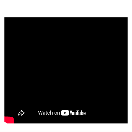
203 грн
239 грн
Чохол-накладка Epik Generous для Xiaomi Redmi 10c
203 грн
239 грн
Чохол-накладка Epik Generous для Apple iPhone 14
199 грн
269 грн
Чохол-накладка Ricco Black Panther Armor для Xiaomi Mi 10T / 10T
Pro
199 грн
299 грн