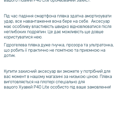
вашого Huawei P40 Lite броньований захист.
Під час падіння смартфона плівка здатна амортизувати
удар, все навантаження вона бере на себе. Аксесуар
має особливу властивість швидко відновлюватися після
неглибоких подряпин. Це дає можливість ще довше
користуватися нею.
Гідрогелева плівка дуже гнучка, прозора та ультратонка,
що робить її практично не помітною та приємною на
дотик.
Купити захисний аксесуар ви зможете у потрібний для
вас момент в нашому магазині за низькою ціною. Плівка
виготовляється на плотері спеціально для
вашого Хуавей P40 Lite особисто під ваше замовлення!