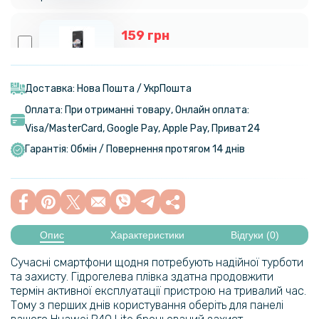
159 грн
199 грн
Протиударна гідрогелева плівка Hydrogel Film для Xiaomi Redmi 5
Plus, Transparent
Доставка: Нова Пошта / УкрПошта
Оплата: При отриманні товару, Онлайн оплата:
Visa/MasterСard, Google Pay, Apple Pay, Приват24
Гарантія: Обмін / Повернення протягом 14 днів
Опис
Характеристики
Відгуки (0)
Сучасні смартфони щодня потребують надійної турботи
та захисту. Гідрогелева плівка здатна продовжити
термін активної експлуатації пристрою на тривалий час.
Тому з перших днів користування оберіть для панелі