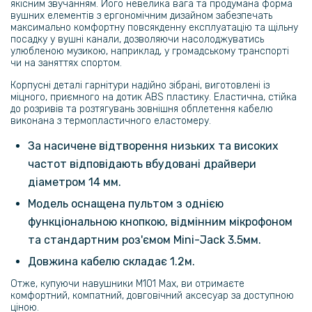
якісним звучанням. Його невелика вага та продумана форма
вушних елементів з ергономічним дизайном забезпечать
максимально комфортну повсякденну експлуатацію та щільну
посадку у вушні канали, дозволяючи насолоджуватись
улюбленою музикою, наприклад, у громадському транспорті
чи на заняттях спортом.
Корпусні деталі гарнітури надійно зібрані, виготовлені із
міцного, приємного на дотик ABS пластику. Еластична, стійка
до розривів та розтягувань зовнішня обплетення кабелю
виконана з термопластичного еластомеру.
За насичене відтворення низьких та високих
частот відповідають вбудовані драйвери
діаметром 14 мм.
Модель оснащена пультом з однією
функціональною кнопкою, відмінним мікрофоном
та стандартним роз'ємом Mini-Jack 3.5мм.
Довжина кабелю складає 1.2м.
Отже, купуючи навушники М101 Max, ви отримаєте
комфортний, компатний, довговічний аксесуар за доступною
ціною.