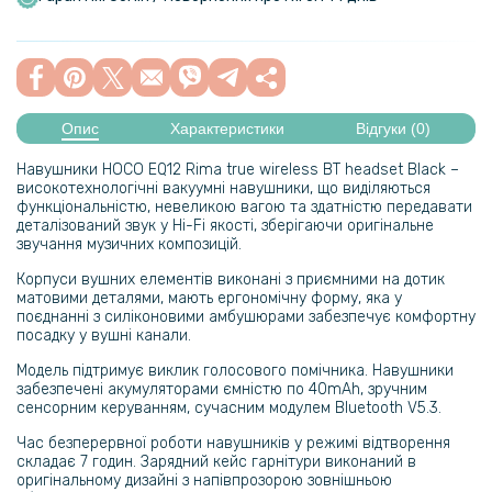
Опис
Характеристики
Відгуки (0)
Навушники HOCO EQ12 Rima true wireless BT headset Black –
високотехнологічні вакуумні навушники, що виділяються
функціональністю, невеликою вагою та здатністю передавати
деталізований звук у Hi-Fi якості, зберігаючи оригінальне
звучання музичних композицій.
Корпуси вушних елементів виконані з приємними на дотик
матовими деталями, мають ергономічну форму, яка у
поєднанні з силіконовими амбушюрами забезпечує комфортну
посадку у вушні канали.
Модель підтримує виклик голосового помічника. Навушники
забезпечені акумуляторами ємністю по 40mAh, зручним
сенсорним керуванням, сучасним модулем Bluetooth V5.3.
Час безперервної роботи навушників у режимі відтворення
складає 7 годин. Зарядний кейс гарнітури виконаний в
оригінальному дизайні з напівпрозорою зовнішньою