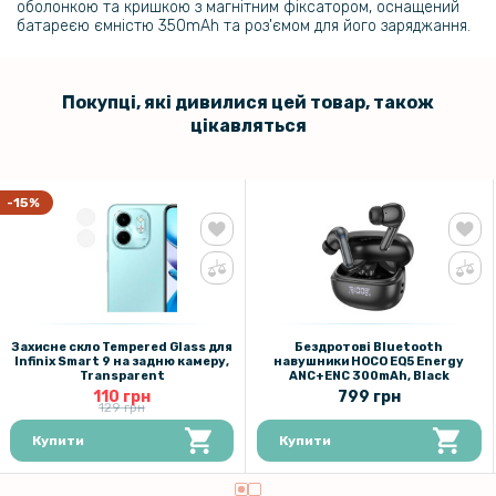
оболонкою та кришкою з магнітним фіксатором, оснащений
батареєю ємністю 350mAh та роз'ємом для його заряджання.
Покупці, які дивилися цей товар, також
цікавляться
-15%
Захисне скло Tempered Glass для
Бездротові Bluetooth
Infinix Smart 9 на задню камеру,
навушники HOCO EQ5 Energy
Transparent
ANC+ENC 300mAh, Black
110 грн
799 грн
129 грн
Купити
Купити