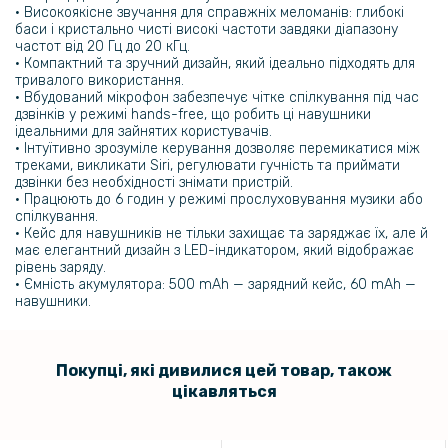
• Високоякісне звучання для справжніх меломанів: глибокі
баси і кристально чисті високі частоти завдяки діапазону
частот від 20 Гц до 20 кГц.
• Компактний та зручний дизайн, який ідеально підходять для
тривалого використання.
• Вбудований мікрофон забезпечує чітке спілкування під час
дзвінків у режимі hands-free, що робить ці навушники
ідеальними для зайнятих користувачів.
• Інтуїтивно зрозуміле керування дозволяє перемикатися між
треками, викликати Siri, регулювати гучність та приймати
дзвінки без необхідності знімати пристрій.
• Працюють до 6 годин у режимі прослуховування музики або
спілкування.
• Кейс для навушників не тільки захищає та заряджає їх, але й
має елегантний дизайн з LED-індикатором, який відображає
рівень заряду.
• Ємність акумулятора: 500 mAh — зарядний кейс, 60 mAh —
навушники.
Покупці, які дивилися цей товар, також
цікавляться