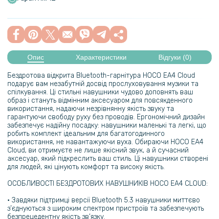
Опис
Характеристики
Відгуки (0)
Бездротова відкрита Bluetooth-гарнітура HOCO EA4 Cloud
подарує вам незабутній досвід прослуховування музики та
спілкування. Ці стильні навушники чудово доповнять ваш
образ і стануть відмінним аксесуаром для повсякденного
використання, надаючи незрівнянну якість звуку та
гарантуючи свободу руху без проводів. Ергономічний дизайн
забезпечує надійну посадку: навушники маленькі та легкі, що
робить комплект ідеальним для багатогодинного
використання, не навантажуючи вуха. Обираючи HOCO EA4
Cloud, ви отримуєте не лише якісний звук, а й сучасний
аксесуар, який підкреслить ваш стиль. Ці навушники створені
для людей, які цінують комфорт та високу якість.
ОСОБЛИВОСТІ БЕЗДРОТОВИХ НАВУШНИКІВ HOCO EA4 CLOUD:
• Завдяки підтримці версії Bluetooth 5.3 навушники миттєво
з’єднуються з широким спектром пристроїв та забезпечують
безпрецедентну якість зв’язку.