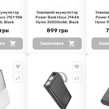
акумулятор
Зовнішній акумулятор
Зовніш
oco J151 10W
Power Bank Hoco J144A
Power 
, Black
Hymn 30000mAh, Black
Hymn 1
грн
899 грн
7
ся
Закінчився
Закі