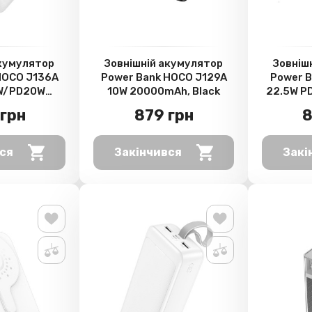
акумулятор
Зовнішній акумулятор
Зовніш
HOCO J136A
Power Bank HOCO J129A
Power B
5W/PD20W
10W 20000mAh, Black
22.5W P
, White
грн
879 грн
8
ся
Закінчився
Закі