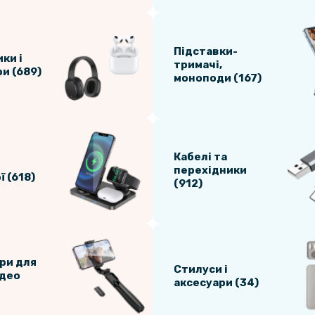
Підставки-
ки і
тримачі,
и (689)
моноподи (167)
Кабелі та
перехідники
 (618)
(912)
ри для
Стилуси і
ідео
аксесуари (34)