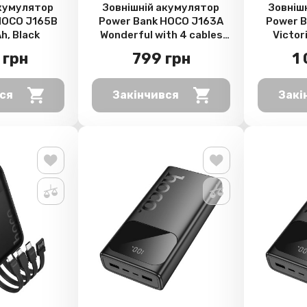
акумулятор
Зовнішній акумулятор
Зовніш
HOCO J165B
Power Bank HOCO J163A
Power B
, Black
Wonderful with 4 cables
Victor
20000mAh, Black
PD20W 2
 грн
799 грн
1
ся
Закінчився
Закі