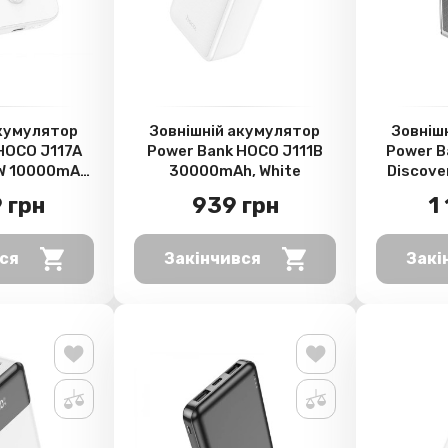
акумулятор
Зовнішній акумулятор
Зовніш
HOCO J117A
Power Bank HOCO J111B
Power B
W 10000mAh,
30000mAh, White
Discove
te
200
 грн
939 грн
1
ся
Закінчився
Закі