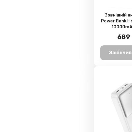
Зовнішній 
Power Bank H
10000mAh
689 
Закінчив