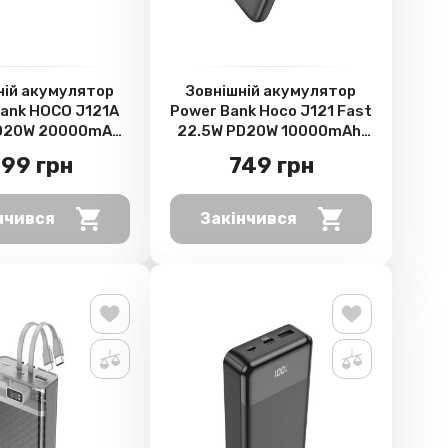
ній акумулятор
Зовнішній акумулятор
ank HOCO J121A
Power Bank Hoco J121 Fast
D20W 20000mAh,
22.5W PD20W 10000mAh,
Black
Black
99 грн
749 грн
нчився
Закінчився