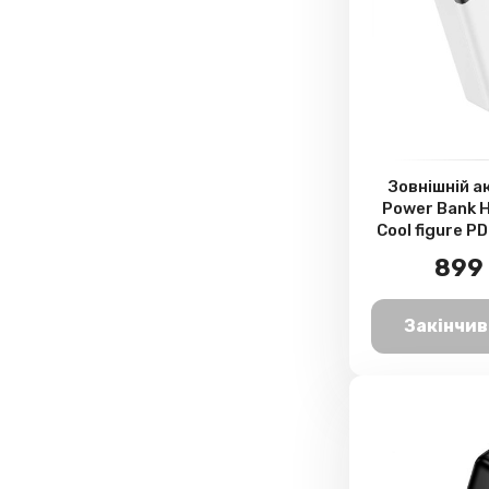
Зовнішній 
Power Bank 
Cool figure P
20000mAh
899 
Закінчив