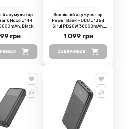
ній акумулятор
Зовнішній акумулятор
Bank Hoco J144
Power Bank HOCO J136B
5000mAh, Black
Sirui PD20W 30000mAh,
White
99 грн
1 099 грн
нчився
Закінчився