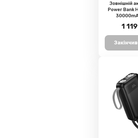
Зовнішній 
Power Bank 
30000mAh
1 119
Закінчив