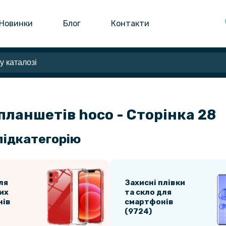
Новинки
Блог
Контакти
планшетів hoco - Сторінка 28
підкатегорію
ля
Захисні плівки
их
та скло для
нів
смартфонів
(9724)