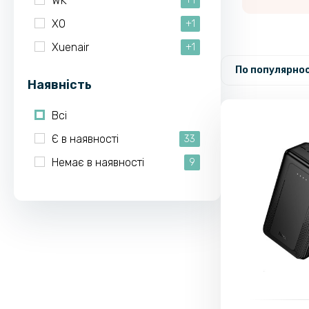
WK
+1
XO
+1
Xuenair
+1
По популярнос
Наявність
Всі
Є в наявності
33
Немає в наявності
9