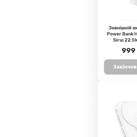
Зовнішній 
Power Bank 
Sirui 22.
20000mAh
999 
Закінчив