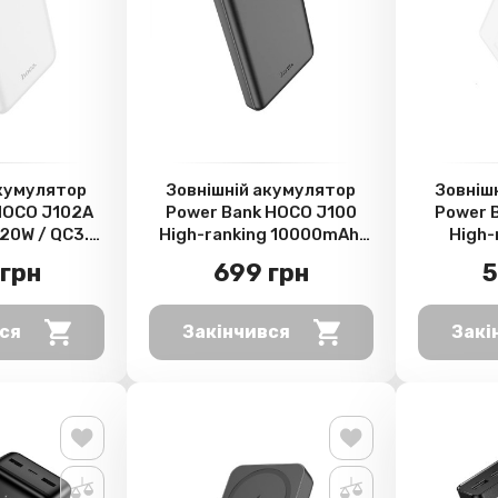
акумулятор
Зовнішній акумулятор
Зовніш
HOCO J102A
Power Bank HOCO J100
Power 
D20W / QC3.0
High-ranking 10000mAh,
High-
, White
Black
1000
грн
699 грн
5
ся
Закінчився
Закі