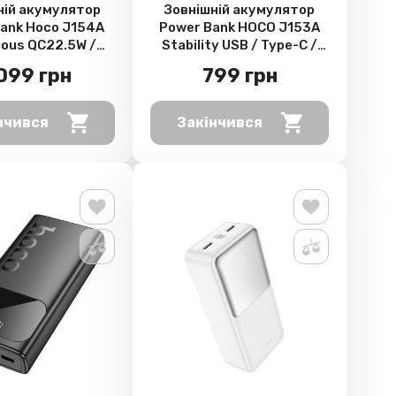
ній акумулятор
Зовнішній акумулятор
ank Hoco J154A
Power Bank HOCO J153A
ious QC22.5W /
Stability USB / Type-C /
0000mAh, White
microUSB 20000mAh,
 099 грн
799 грн
Black
нчився
Закінчився