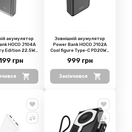
ній акумулятор
Зовнішній акумулятор
ank HOCO J104A
Power Bank HOCO J102A
ry Edition 22.5W
Cool figure Type-C PD20W /
00mAh, Gray
USB QC3.0 20000mAh,
 199 грн
999 грн
Black
нчився
Закінчився