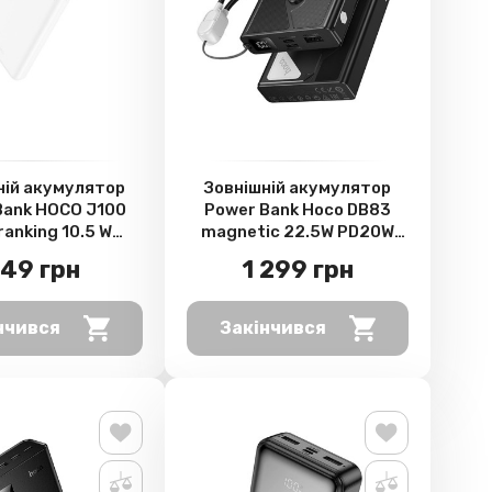
ній акумулятор
Зовнішній акумулятор
Bank HOCO J100
Power Bank Hoco DB83
ranking 10.5 W
magnetic 22.5W PD20W
0mAh, White
10000mAh, black-green
49 грн
1 299 грн
нчився
Закінчився