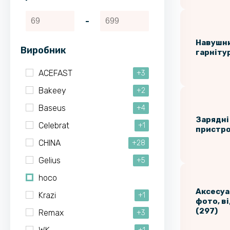
-
Навушни
Виробник
гарнітур
ACEFAST
+3
Bakeey
+2
Baseus
+4
Зарядні
Celebrat
+1
пристрої
CHINA
+28
Gelius
+5
hoco
Аксесуа
Krazi
+1
фото, в
(297)
Remax
+3