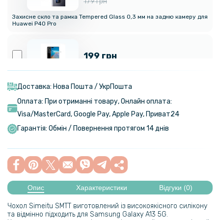
179 грн
Захисне скло та рамка Tempered Glass 0,3 мм на задню камеру для
Huawei P40 Pro
199 грн
Протиударна гідрогелева плівка Hydrogel Film для Huawei P40 Pro,
Transparent
Доставка: Нова Пошта / УкрПошта
Оплата: При отриманні товару, Онлайн оплата:
Visa/MasterСard, Google Pay, Apple Pay, Приват24
199 грн
Гарантія: Обмін / Повернення протягом 14 днів
Протиударна гідрогелева плівка Hydrogel Film для Huawei P40 Pro
на задню панель, Transparent
399 грн
Опис
Характеристики
Відгуки (0)
Гідрогелева плівка iNobi Privacy Matte для Huawei P40 Pro
Чохол Simeitu SMTT виготовлений із високоякісного силікону
(Антишпигун)
та відмінно підходить для Samsung Galaxy A13 5G.