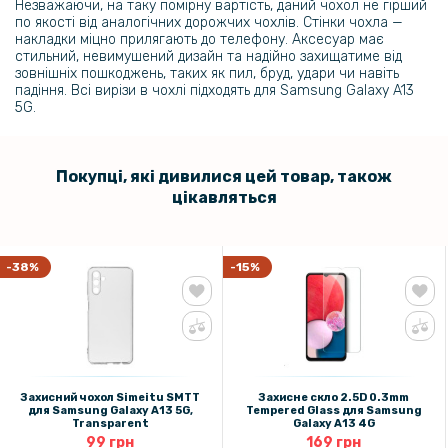
Незважаючи, на таку помірну вартість, даний чохол не гірший
по якості від аналогічних дорожчих чохлів. Стінки чохла —
накладки міцно прилягають до телефону. Аксесуар має
299 грн
стильний, невимушений дизайн та надійно захищатиме від
зовнішніх пошкоджень, таких як пил, бруд, удари чи навіть
падіння. Всі вирізи в чохлі підходять для Samsung Galaxy A13
Гідрогелева плівка iNobi Matte для Huawei P40 Pro, Матова
5G.
299 грн
Покупці, які дивилися цей товар, також
цікавляться
Гідрогелева плівка iNobi Matte для Huawei P40 Pro на задню
панель, Матова
-38%
-15%
Захисний чохол Simeitu SMTT
Захисне скло 2.5D 0.3mm
для Samsung Galaxy A13 5G,
Tempered Glass для Samsung
Transparent
Galaxy A13 4G
99 грн
169 грн