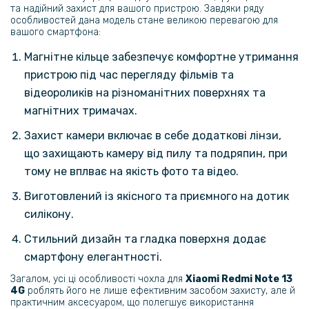
135 грн
та надійний захист для вашого пристрою. Завдяки ряду
особливостей дана модель стане великою перевагою для
159 грн
вашого смартфона:
Захисне скло Full Screen Tempered Glass для Xiaomi Redmi Note 13
Магнітне кільце забезпечує комфортне утримання
4G, Black
пристрою під час перегляду фільмів та
відеороликів на різноманітних поверхнях та
169 грн
магнітних тримачах.
199 грн
Захист камери включає в себе додаткові лінзи,
Чохол - накладка Polished Carbon для Xiaomi Redmi Note 13 4G
що захищають камеру від пилу та подряпин, при
239 грн
тому не вплває на якість фото та відео.
299 грн
Виготовлений із якісного та приємного на дотик
Гідрогелева плівка iNobi Matte для Xiaomi Redmi Note 13 4G​,
силікону.
Матова
Стильний дизайн та гладка поверхня додає
смартфону елегантності.
239 грн
299 грн
Загалом, усі ці особливості чохла для
Xiaomi Redmi Note 13
4G
роблять його не лише ефективним засобом захисту, але й
Гідрогелева плівка iNobi Matte для Xiaomi Redmi Note 13 4G на
практичним аксесуаром, що полегшує використання
задню панель, Матова