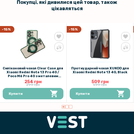
Покупці, які дивилися цей товар, також
цікавляться
Протиударна гідрогелева плівка Hydrogel Film для Xiaomi Redmi
Note 13 4G​, Transparent
159 грн
-15%
-15%
199 грн
Протиударна гідрогелева плівка Hydrogel Film для Xiaomi Redmi
Note 13 Pro 4G, Transparent
Силіконовий чохол Clear Case для
Протиударний чохол XUNDD для
Xiaomi Redmi Note 13 Pro 4G /
Xiaomi Redmi Note 13 4G, Black
Poco M6 Pro 4G з металевим
кільцем
254 грн
509 грн
299 грн
599 грн
Купити
Купити