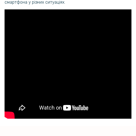
смартфона у різних ситуаціях.
229 грн
269 грн
Чохол Auto Focus Ultimate Experience для Xiaomi Redmi Note 13 4G
237 грн
279 грн
Протиударний чохол - накладка Omeve Armor Shell для Xiaomi
Redmi Note 13 4G, Black
161 грн
189 грн
Захисне скло з рамкою CD Pattern на задню камеру для Xiaomi
Redmi Note 13 4G
159 грн
199 грн