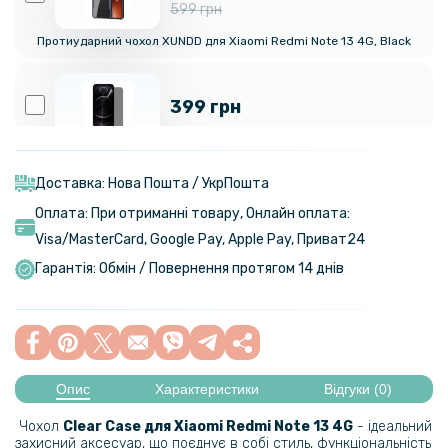
599 грн
Протиударний чохол XUNDD для Xiaomi Redmi Note 13 4G, Black
399 грн
Гідрогелева плівка iNobi Privacy Matte для Xiaomi Redmi Note 13 4G​
(Антишпигун)
Доставка: Нова Пошта / УкрПошта
Оплата: При отриманні товару, Онлайн оплата:
349 грн
Visa/MasterСard, Google Pay, Apple Pay, Приват24
Гарантія: Обмін / Повернення протягом 14 днів
Шкіряний чохол - накладка Leather Hybrid Case для Xiaomi Poco X5
Pro з металевою вставкою
339 грн
Опис
Характеристики
Відгуки (0)
Ремінець Milanese Magnetic для Xiaomi Mi Band 8
Чохол
Clear Case​ для Xiaomi Redmi Note 13 4G​
- ідеальний
захисний аксесуар, що поєднує в собі стиль, функціональність