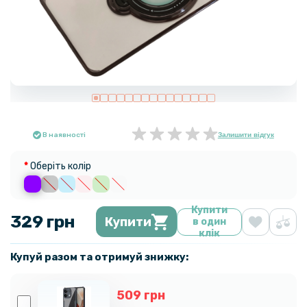
В наявності
Залишити відгук
Оберіть колір
Купити
329 грн
Купити
в один
клік
Купуй разом та отримуй знижку:
509 грн