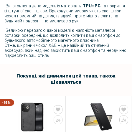
239 грн
Виготовлена дана модель із матеріалів
TPU+PC
, а покриття
зі штучної еко – шкіри. Враховуючи високу якість еко-шкіри
299 грн
чохол приємний на дотик, гладкий, проте міцно лежить на
будь-якій поверхні і не вислизає з рук.
Гідрогелева плівка iNobi Matte для Oppo Reno12 Pro 5G, Матова
Великою перевагою даної моделі є наявність металевої
вставки всередині, що дозволить кріпити ваш смартфон до
159 грн
будь-якого автомобільного магнітного власника.
199 грн
Отже, шкіряний чохол X&E – це надійний та стильний
аксесуар, який надійно захистить ваш смартфон та неодмінно
Протиударна гідрогелева плівка Hydrogel Film для Oppo Reno12 Pro
підкреслить ваш стиль.
5G на задню панель, Transparent
239 грн
Покупці, які дивилися цей товар, також
цікавляться
299 грн
Гідрогелева плівка iNobi Matte для Oppo Reno12 Pro 5G на задню
панель, Матова
-15%
159 грн
199 грн
Протиударна гідрогелева плівка Hydrogel Film для Oppo Reno12 Pro