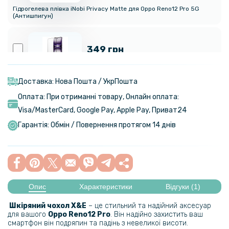
Гідрогелева плівка iNobi Privacy Matte для Oppo Reno12 Pro 5G
(Антишпигун)
349 грн
Захисне скло 3D Full Screen Tempered Glass для Oppo Reno12 Pro,
Black
Доставка: Нова Пошта / УкрПошта
Оплата: При отриманні товару, Онлайн оплата:
382 грн
Visa/MasterСard, Google Pay, Apple Pay, Приват24
449 грн
Гарантія: Обмін / Повернення протягом 14 днів
Захисне скло 3D Tempered Glass Full Screen для Oppo Reno12 Pro з
рамкою для поклейки
159 грн
199 грн
Опис
Характеристики
Відгуки (1)
Протиударна гідрогелева плівка Hydrogel Film для Oppo Reno12 Pro
Шкіряний чохол X&E
– це стильний та надійний аксесуар
5G, Transparent
для вашого
Oppo Reno12 Pro​
. Він надійно захистить ваш
смартфон він подряпин та падінь з невеликої висоти.