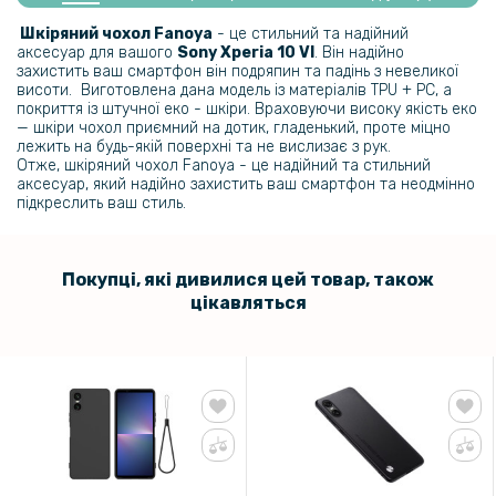
Протиударна гідрогелева плівка Hydrogel Film для Sony Xperia 10
VI, Transparent
Шкіряний чохол Fanoya
- це стильний та надійний
аксесуар для вашого
Sony Xperia 10 VI
. Він надійно
захистить ваш смартфон він подряпин та падінь з невеликої
159 грн
висоти. Виготовлена дана модель із матеріалів TPU + PC, а
покриття із штучної еко - шкіри. Враховуючи високу якість еко
199 грн
— шкіри чохол приємний на дотик, гладенький, проте міцно
лежить на будь-якій поверхні та не вислизає з рук.
Протиударна гідрогелева плівка Hydrogel Film для Sony Xperia 10
Отже, шкіряний чохол Fanoya - це надійний та стильний
VI на задню панель, Transparent
аксесуар, який надійно захистить ваш смартфон та неодмінно
підкреслить ваш стиль.
93 грн
109 грн
Покупці, які дивилися цей товар, також
Захисне скло Tempered Glass на задню камеру для Sony Xperia 10
цікавляться
VI, Black
159 грн
199 грн
Захисне скло 0.3mm Tempered Glass для Sony Xperia 10 VI
203 грн