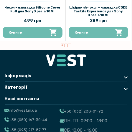
239 грн
Чохол - накладка Silicone Cover
Шкіряний чохол - накладка CODE
Full для Sony Xperia 10 VI​
Tactile Experience для Sony
Захисне скло Privacy Full Screen для Sony Xperia 10 VI
Xperia 10 VI
499 грн
289 грн
Купити
Купити
Інформація
Категорії
Наші контакти
info@vest.in.ua
+38 (032) 288-01-92
+38 (050) 167-30-44
ПН-ПТ: 09:00 - 18:00
+38 (093) 217-87-77
СБ: 10:00 - 16:00