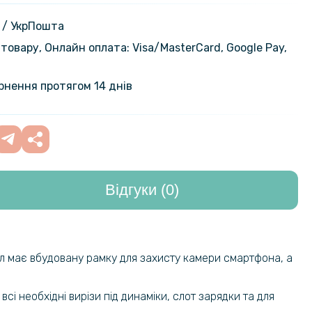
на гідрогелева плівка Hydrogel
iaomi Redmi A3​, Transparent
199 грн
 / УкрПошта
товару, Онлайн оплата: Visa/MasterСard, Google Pay,
239 грн
а плівка iNobi Matte для Xiaomi
​ на задню панель, Матова
299 грн
ернення протягом 14 днів
135 грн
чохол Simeitu SMTT для Xiaomi
 A3x, Transparent
159 грн
Відгуки (0)
246 грн
охол - накладка CODE Tactile
 для Xiaomi Redmi A3 / A3x
289 грн
152 грн
хол має вбудовану рамку для захисту камери смартфона, а
ло Privacy Full Screen для Xiaomi
 A3x, Black
179 грн
сі необхідні вирізи під динаміки, слот зарядки та для