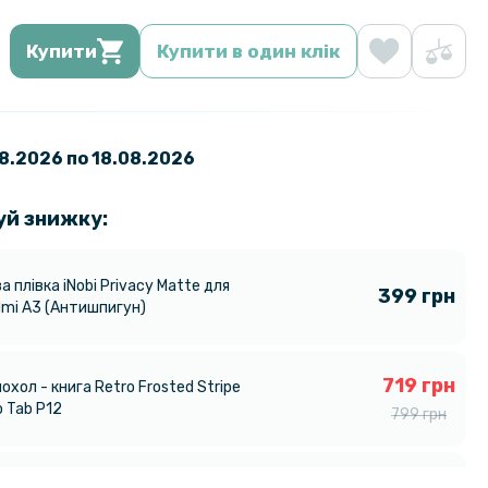
Купити
Купити в один клік
08.2026 по 18.08.2026
уй знижку:
а плівка iNobi Privacy Matte для
399 грн
mi A3​ (Антишпигун)
719 грн
охол - книга Retro Frosted Stripe
o Tab P12
799 грн
159 грн