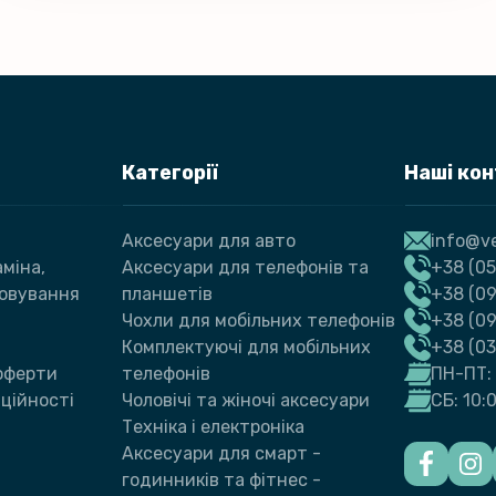
Категорії
Наші ко
Аксесуари для авто
info@ve
міна,
Аксесуари для телефонів та
+38 (05
говування
планшетів
+38 (09
Чохли для мобільних телефонів
+38 (0
Комплектуючі для мобільних
+38 (0
 оферти
телефонів
ПН-ПТ: 
ційності
Чоловічі та жіночі аксесуари
СБ: 10:
Техніка і електроніка
Аксесуари для смарт -
годинників та фітнес -