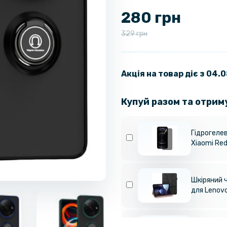
280 грн
329 грн
Акція на товар діє з 04.
Купуй разом та отрим
Гідрогелев
Xiaomi Red
Шкіряний ч
для Lenov