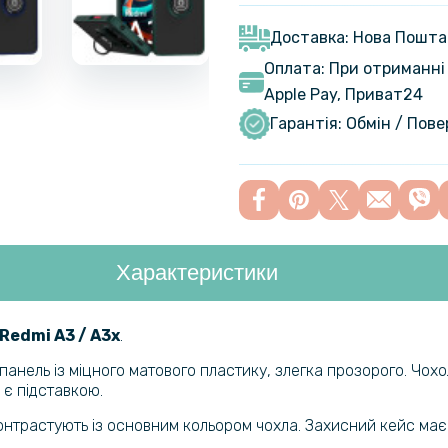
Протиудар
Film для X
Доставка: Нова Пошта
Оплата: При отриманні 
Apple Pay, Приват24
Гідрогелев
Redmi A3​​
Гарантія: Обмін / Пов
Захисний 
Redmi A3 /
Характеристики
Шкіряний ч
Experience
edmi A3 / A3x​​​
.
панель із міцного матового пластику, злегка прозорого. Чо
Захисне ск
 є підставкою.
Redmi A3 /
онтрастують із основним кольором чохла. Захисний кейс має в