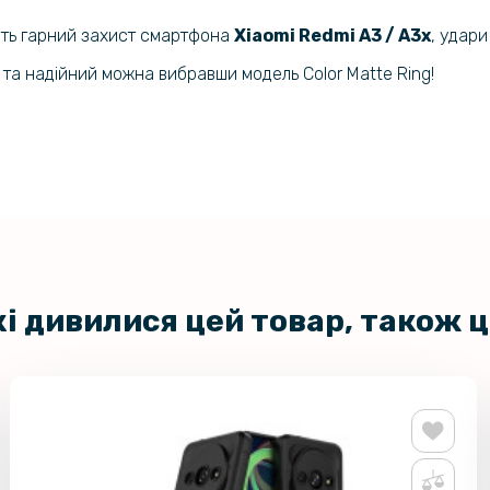
Захисне ск
ють гарний захист смартфона
Xiaomi Redmi A3 / A3x​​​
, удар
C40, Black
 та надійний можна вибравши модель Color Matte Ring!
Захисне с
Xiaomi Red
Чохол - на
Motorola 
кі дивилися цей товар, також 
Захисне ск
Motorola M
Чохол - на
ZTE Blade