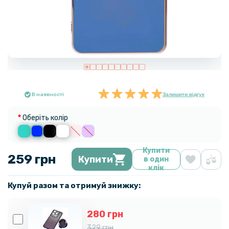
В наявності
Залишити відгук
Оберіть колір
Купити
259 грн
Купити
в один
клік
Купуй разом та отримуй знижку:
280 грн
329 грн