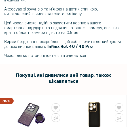
вишуканим.
379 грн
Аксесуар зі зручною та м'якою на дотик спинкою,
виготовлений із високоякісного силікону.
Металевий ремінець Milanese Magnetic для смартгодинників
Цей чохол зможе надійно захистити корпус вашого
Amazfit Bip 6 / 5​​​, 22mm
смартфона від ударів та подряпин, а також і камеру, оскільки
краї в області камери піднято на 0,5 мм.
152 грн
Вирізи бездоганно розроблені, щоб забезпечити легкий доступ
до всіх кнопок вашого
Infinix Hot 40 / 40 Pro
.
179 грн
Чохол легко встановлюється та знімається.
Загартоване захисне скло Full Screen Tempered Glass для Infinix
Hot 40 / 40 Pro, Black
159 грн
Покупці, які дивилися цей товар, також
цікавляться
199 грн
Протиударна гідрогелева плівка Hydrogel Film для Infinix Hot 40,
Transparent
-15%
159 грн
199 грн