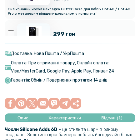
Силіконовий чохол накладка Glitter Case для Infinix Hot 40 / Hot 40
Pro​ з металевим кільцем-дзеркалом у комплекті
299 грн
Гідрогелева плівка iNobi Matte для Infinix Hot 40, Матова
Доставка: Нова Пошта / УкрПошта
Оплата: При отриманні товару, Онлайн оплата:
399 грн
Visa/MasterСard, Google Pay, Apple Pay, Приват24
Гарантія: Обмін / Повернення протягом 14 днів
Гідрогелева плівка iNobi Privacy Matte для Infinix Hot 40
(Антишпигун)
299 грн
Опис
Характеристики
Відгуки (1)
Гідрогелева плівка iNobi Matte для Infinix Hot 40​ на задню панель,
Матова
Чохли Silicone Adds 6D
– це стиль та шарм в одному
поєднанні. Золотисті краї бампера роблять його дизайн більш