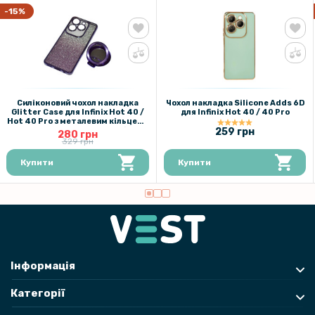
-15%
Силіконовий чохол накладка
Чохол накладка Silicone Adds 6D
Glitter Case для Infinix Hot 40 /
для Infinix Hot 40 / 40 Pro
Hot 40 Pro​ з металевим кільцем-
дзеркалом у комплекті
259 грн
280 грн
329 грн
Купити
Купити
Інформація
Категорії