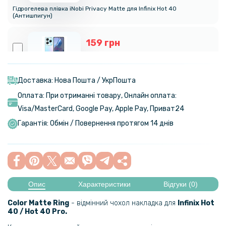
Гідрогелева плівка iNobi Privacy Matte для Infinix Hot 40
(Антишпигун)
159 грн
199 грн
Протиударна гідрогелева плівка Hydrogel Film для Infinix Hot 40,
Transparent
Доставка: Нова Пошта / УкрПошта
Оплата: При отриманні товару, Онлайн оплата:
239 грн
Visa/MasterСard, Google Pay, Apple Pay, Приват24
299 грн
Гарантія: Обмін / Повернення протягом 14 днів
Гідрогелева плівка iNobi Matte для Infinix Hot 40, Матова
159 грн
199 грн
Опис
Характеристики
Відгуки (0)
Протиударна гідрогелева плівка Hydrogel Film для Infinix Hot 40​ на
задню панель, Transparent
Color Matte Ring
- відмінний чохол накладка для
Infinix Hot
40 / Hot 40 Pro.