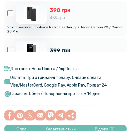
390 грн
459 грн
Чохол книжка Epik iFace Retro Leather для Tecno Camon 20 / Camon
20 Pro
399 грн
Гідрогелева плівка iNobi Privacy Matte для Tecno Camon 20 Pro
(Антишпигун)
Доставка: Нова Пошта / УкрПошта
Оплата: При отриманні товару, Онлайн оплата:
159 грн
Visa/MasterСard, Google Pay, Apple Pay, Приват24
199 грн
Гарантія: Обмін / Повернення протягом 14 днів
Протиударна гідрогелева плівка Hydrogel Film для Tecno Camon 20
Pro, Transparent
159 грн
199 грн
Опис
Характеристики
Відгуки (0)