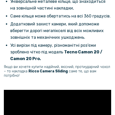
Універсальне металеве кільце, що знаходиться
195 грн
на зовнішній частині накладки,
229 грн
Саме кільце може обертатись на всі 360 градусів.
Матовий чохол Silicone Matted накладка для Tecno Camon 20 /
Camon 20 Pro
Додатковий захист камери, який допоможе
вберегти дорогі мегапікселі від всіх можливих
119 грн
зовнішніх та механічних ушкоджень.
149 грн
Усі вирізи під камеру, різноманітні роз'єми
Прозорий силіконовий чохол для Tecno Camon 20 / Camon 20 Pro,
зроблено чітко під модель
Tecno Camon 20 /
Transparent
Camon 20 Pro​.
239 грн
Якщо ви хочете купити надійний, якісний, протиударний чохол
– то накладка
Ricco Camera Sliding
саме те, що вам
299 грн
потрібно!
Гідрогелева плівка iNobi Matte для Tecno Camon 20 Pro, Матова