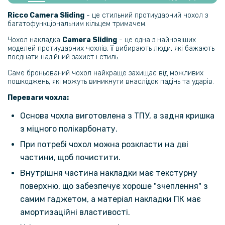
Протиударна гідрогелева плівка Hydrogel Film для Tecno Camon 20
Ricco Camera Sliding
- це стильний протиударний чохол з
Pro на задню панель, Transparent
багатофункціональним кільцем тримачем.
Чохол накладка
Camera Sliding
- це одна з найновіших
127 грн
моделей протиударних чохлів, її вибирають люди, які бажають
поєднати надійний захист і стиль.
149 грн
Саме броньований чохол найкраще захищає від можливих
Захисне скло Tempered Glass 0.3mm для Tecno Camon 20 / Camon
пошкоджень, які можуть виникнути внаслідок падінь та ударів.
20 Pro, Transparent
Переваги чохла:
254 грн
Основа чохла виготовлена з ТПУ, а задня кришка
299 грн
з міцного полікарбонату.
Чохол накладка TPU Color Matte Ring для Tecno Camon 20 / Camon
При потребі чохол можна розкласти на дві
20 Pro
частини, щоб почистити.
169 грн
Внутрішня частина накладки має текстурну
поверхню, що забезпечує хороше "зчеплення" з
199 грн
самим гаджетом, а матеріал накладки ПК має
Матовий чохол TPU для Tecno Camon 20 / Camon 20 Pro, Black
амортизаційні властивості.