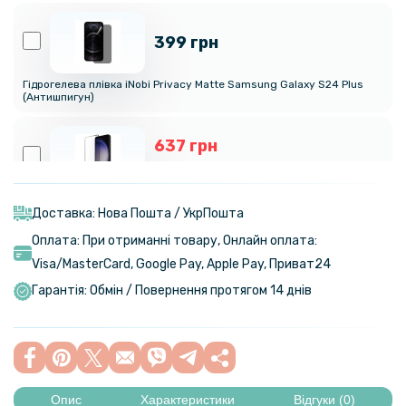
399 грн
Гідрогелева плівка iNobi Privacy Matte Samsung Galaxy S24 Plus​
(Антишпигун)
637 грн
749 грн
Гнучке захисне скло Nillkin 9H з рамкою для Samsung Galaxy S24
Plus 2шт, Black
Доставка: Нова Пошта / УкрПошта
Оплата: При отриманні товару, Онлайн оплата:
509 грн
Visa/MasterСard, Google Pay, Apple Pay, Приват24
599 грн
Гарантія: Обмін / Повернення протягом 14 днів
Чохол протиударний XUNDD для Samsung Galaxy S24 Plus, Black
239 грн
299 грн
Опис
Характеристики
Відгуки (0)