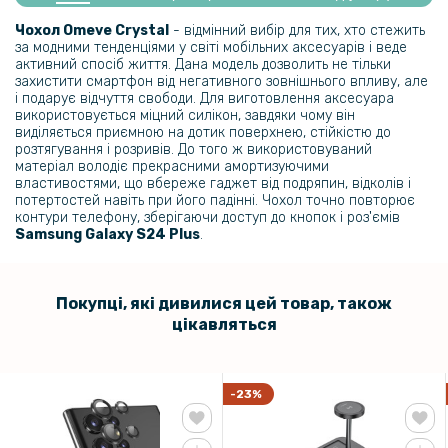
Гідрогелева плівка iNobi Matte Samsung Galaxy S24 Plus​, Матова
Чохол Omeve Crystal
- відмінний вибір для тих, хто стежить
за модними тенденціями у світі мобільних аксесуарів і веде
239 грн
активний спосіб життя. Дана модель дозволить не тільки
захистити смартфон від негативного зовнішнього впливу, але
299 грн
і подарує відчуття свободи. Для виготовлення аксесуара
використовується міцний силікон, завдяки чому він
Гідрогелева плівка iNobi Matte для Samsung Galaxy S24 Plus​​​ на
виділяється приємною на дотик поверхнею, стійкістю до
задню панель, Матова
розтягування і розривів. До того ж використовуваний
матеріал володіє прекрасними амортизуючими
властивостями, що вбереже гаджет від подряпин, відколів і
271 грн
потертостей навіть при його падінні. Чохол точно повторює
319 грн
контури телефону, зберігаючи доступ до кнопок і роз'ємів
Samsung Galaxy S24 Plus
.
Чохол Auto Focus Ultimate Experience для Samsung Galaxy S24 Plus
254 грн
Покупці, які дивилися цей товар, також
цікавляться
299 грн
Силіконовий чохол накладка Clear Case для Samsung Galaxy S24
Plus з металевим кільцем тримачем та захистом для камери
-23%
101 грн