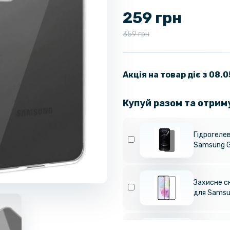
259 грн
359 грн
Акція на товар діє з 08.
Купуй разом та отрим
Гідрогелев
Samsung G
Захисне ск
для Samsu
Протиудар