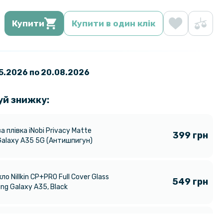
Купити
Купити в один клік
05.2026 по 20.08.2026
уй знижку:
а плівка iNobi Privacy Matte
399 грн
alaxy A35 5G​​ (Антишпигун)
ло Nillkin CP+PRO Full Cover Glass
549 грн
ng Galaxy A35, Black
на гідрогелева плівка Hydrogel
159 грн