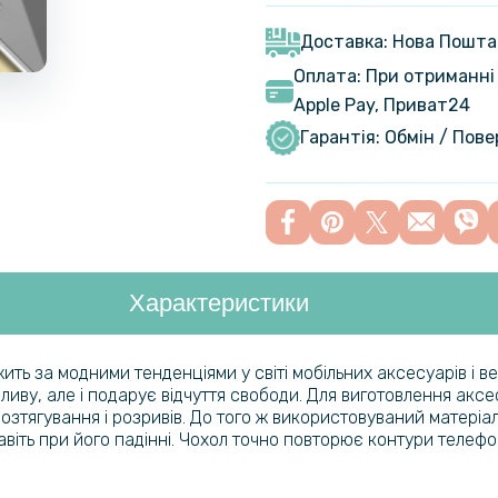
Film для S
панель, Tr
Доставка: Нова Пошта
Оплата: При отриманні 
Apple Pay, Приват24
Захисне ск
Samsung G
Гарантія: Обмін / Пов
Протиудар
Film для S
панель, Tr
Характеристики
Гідрогелев
Galaxy M55
ежить за модними тенденціями у світі мобільних аксесуарів і 
ливу, але і подарує відчуття свободи. Для виготовлення акс
Протиудар
розтягування і розривів. До того ж використовуваний матер
Film для S
авіть при його падінні. Чохол точно повторює контури телефо
панель, Tr