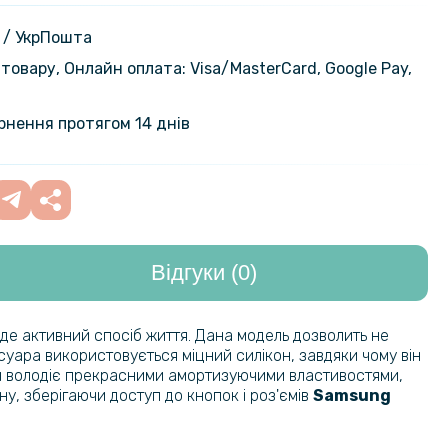
amsung Galaxy A35 5G​​​ на задню
199 грн
ansparent
 / УкрПошта
товару, Онлайн оплата: Visa/MasterСard, Google Pay,
220 грн
ло Privacy Full Screen для
alaxy A35 5G / A55 5G, Black
259 грн
ернення протягом 14 днів
на гідрогелева плівка Hydrogel
159 грн
amsung Galaxy M55 5G​​​ на задню
199 грн
ansparent
Відгуки (0)
239 грн
а плівка iNobi Matte для Samsung
 5G​​​ на задню панель, Матова
299 грн
веде активний спосіб життя. Дана модель дозволить не
есуара використовується міцний силікон, завдяки чому він
на гідрогелева плівка Hydrogel
159 грн
іал володіє прекрасними амортизуючими властивостями,
amsung Galaxy M35 5G​​​ на задню
ну, зберігаючи доступ до кнопок і роз'ємів
Samsung
199 грн
ansparent