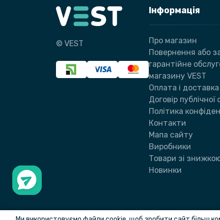
Інформація
Про магазин
© VEST
Повернення або за
гарантійне обслу
магазину VEST
Оплата і доставка
Договір публічної
Політика конфіден
Контакти
Мапа сайту
Виробники
Товари зі знижко
Новинки
Ми використовуємо файли cookie, щоб зробити сайт більш ко