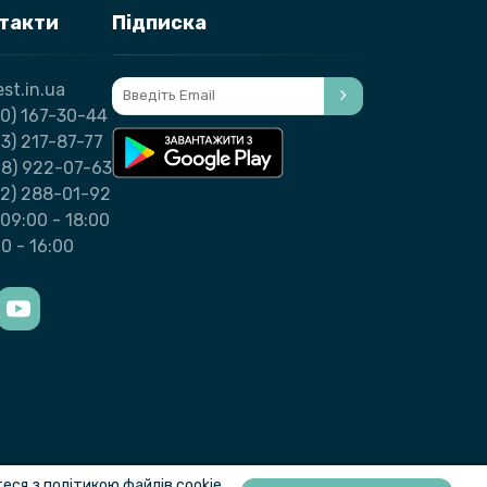
нтакти
Підписка
st.in.ua
0) 167-30-44
3) 217-87-77
98) 922-07-63
32) 288-01-92
09:00 - 18:00
00 - 16:00
ся з політикою файлів cookie.