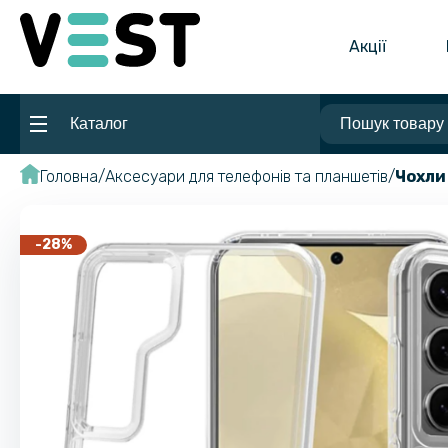
Акції
Каталог
Головна
Аксесуари для телефонів та планшетів
Чохли
-28%