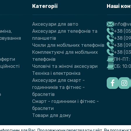
Категорії
Наші ко
Аксесуари для авто
info@ve
міна,
Аксесуари для телефонів та
+38 (05
говування
планшетів
+38 (09
Чохли для мобільних телефонів
+38 (0
Комплектуючі для мобільних
+38 (0
 оферти
телефонів
ПН-ПТ: 
ційності
Чоловічі та жіночі аксесуари
СБ: 10:
Техніка і електроніка
Аксесуари для смарт -
годинників та фітнес -
ю
браслетів
Смарт - годинники і фітнес -
браслети
Товари для дому
мфортним для Вас. Продовжуючи переглядати сайт, Ви погоджуєте