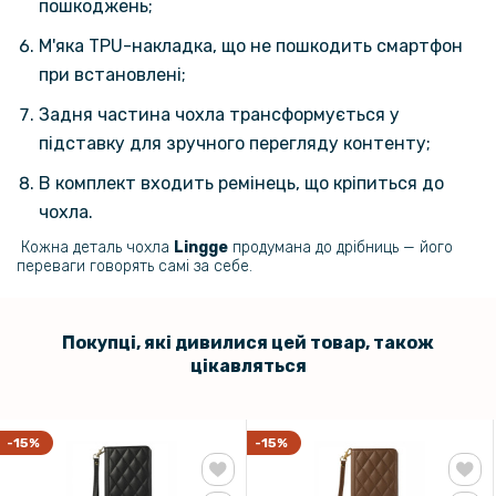
пошкоджень;
159 грн
Захисне скло Full Screen для Xiaomi Poco M7 Pro 5G
М'яка TPU-накладка, що не пошкодить смартфон
при встановлені;
101 грн
Задня частина чохла трансформується у
119 грн
підставку для зручного перегляду контенту;
Захисне скло Tempered Glass 2.5D для Xiaomi Poco M7 Pro 5G на
задню камеру
В комплект входить ремінець, що кріпиться до
чохла.
110 грн
Кожна деталь чохла
Lingge
продумана до дрібниць — його
переваги говорять самі за себе.
129 грн
Захисна рамка зі склом Tempered Glass 3D для Xiaomi Poco M7 Pro
на задню камеру
Покупці, які дивилися цей товар, також
цікавляться
-15%
-15%