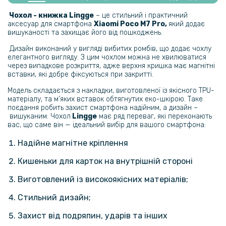
Протиударна гідрогелева плівка Hydrogel Film для Xiaomi Poco M7
Pro​ на задню панель, Transparent
Чохол - книжка Lingge
– це стильний і практичний
аксесуар для смартфона
Xiaomi Poco M7 Pro​​,
який додає
вишуканості та захищає його від пошкоджень.
239 грн
Дизайн виконаний у вигляді вибитих ромбів, що додає чохлу
299 грн
елегантного вигляду. З цим чохлом можна не хвилюватися
через випадкове розкриття, адже верхня кришка має магнітні
Гідрогелева плівка iNobi Matte для Xiaomi Poco M7 Pro​ на задню
вставки, які добре фіксуються при закритті.
панель, Матова
Модель складається з накладки, виготовленої із якісного TPU-
матеріалу, та м’яких вставок обтягнутих еко-шкірою. Таке
159 грн
поєдання робить захист смартфона надійним, а дизайн –
199 грн
вишуканим. Чохол
Lingge
має ряд переваг, які переконають
вас, що саме він — ідеальний вибір для вашого смартфона:
Захисне скло Privacy Full Screen для Xiaomi Poco M7 Pro 5G, Black
Надійне магнітне кріплення
152 грн
Кишеньки для карток на внутрішній стороні
179 грн
Виготовлений із високоякісних матеріалів;
Захисне скло Tempered Glass 0.3mm для Xiaomi Poco M7 Pro 5G​​
Стильний дизайн;
135 грн
Захист від подряпин, ударів та інших