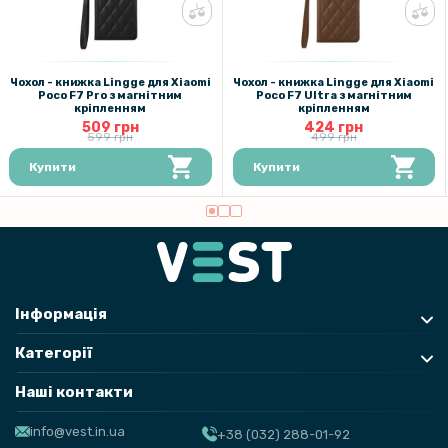
Чохол - книжка Lingge для Xiaomi
Чохол - книжка Lingge для Xiaomi
Poco F7 Pro з магнітним
Poco F7 Ultra​ з магнітним
кріпленням
кріпленням
509 грн
424 грн
599 грн
499 грн
Купити
Купити
Інформація
Категорії
Наші контакти
info@vest.in.ua
+38 (032) 288-01-92