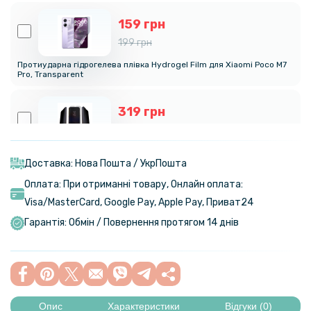
159 грн
199 грн
Протиударна гідрогелева плівка Hydrogel Film для Xiaomi Poco M7
Pro, Transparent
319 грн
399 грн
Протиударна гідрогелева плівка Privacy HD Glossy для Xiaomi Poco
M7 Pro, (Антишпигун, глянцева)
Доставка: Нова Пошта / УкрПошта
Оплата: При отриманні товару, Онлайн оплата:
239 грн
Visa/MasterСard, Google Pay, Apple Pay, Приват24
299 грн
Гарантія: Обмін / Повернення протягом 14 днів
Гідрогелева плівка iNobi Matte для Xiaomi Poco M7 Pro, Матова
159 грн
199 грн
Опис
Характеристики
Відгуки (0)