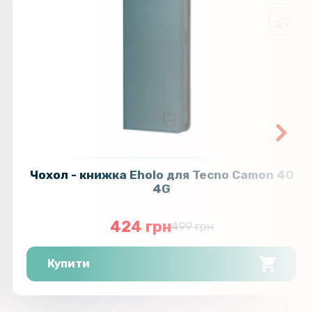
Чохол - книжка Eholo для Tecno Camon 40
4G
424 грн
499 грн
Купити