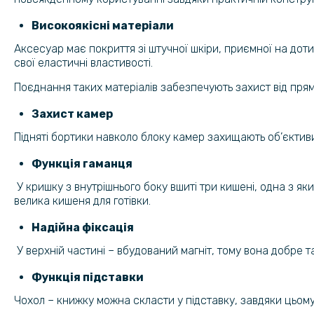
Високоякісні матеріали
Аксесуар має покриття зі штучної шкіри, приємної на доти
свої еластичні властивості.
Поєднання таких матеріалів забезпечують захист від прями
Захист камер
Підняті бортики навколо блоку камер захищають об’єктиви
Функція гаманця
У кришку з внутрішнього боку вшиті три кишені, одна з я
велика кишеня для готівки.
Надійна фіксація
У верхній частині – вбудований магніт, тому вона добре т
Функція підставки
Чохол – книжку можна скласти у підставку, завдяки цьому