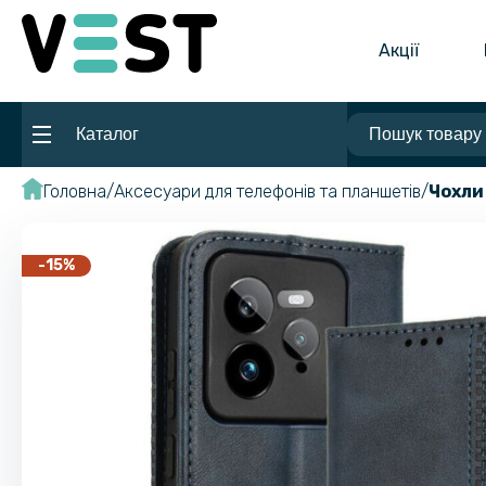
Акції
Каталог
Головна
Аксесуари для телефонів та планшетів
Чохли
-15%