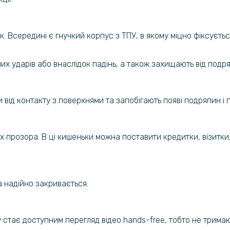
Захисне с
Realme GT
к. Всередині є гнучкий корпус з ТПУ, в якому міцно фіксуєть
х ударів або внаслідок падінь, а також захищають від подряп
 від контакту з поверхнями та запобігають появі подряпин і 
ких прозора. В ці кишеньки можна поставити кредитки, візитк
а надійно закривається.
 стає доступним перегляд відео hands-free, тобто не трима