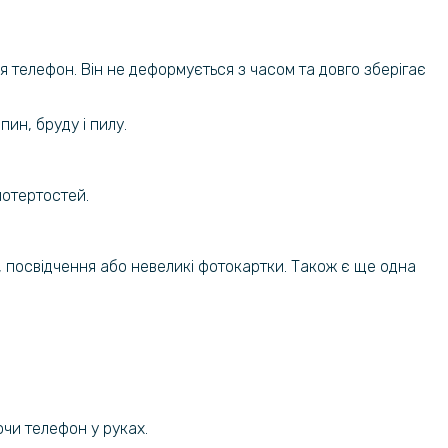
101 грн
кло на камеру Tempered Glass для
 7 Pro 5G
119 грн
ся телефон. Він не деформується з часом та довго зберігає
ин, бруду і пилу.
потертостей.
и, посвідчення або невеликі фотокартки. Також є ще одна
ючи телефон у руках.