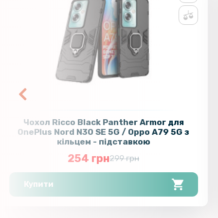
Чохол Ricco Black Panther Armor для
OnePlus Nord N30 SE 5G / Oppo A79 5G з
кільцем - підставкою
254 грн
299 грн
Купити