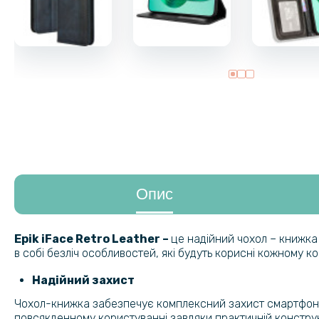
Опис
Epik iFace Retro Leather
​ –
це надійний чохол – книжк
в собі безліч особливостей, які будуть корисні кожному к
Надійний захист
Чохол-книжка забезпечує комплексний захист смартфона з 
повсякденному користуванні завдяки практичній конструкц