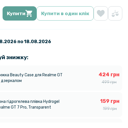
Купити
Купити в один клік
08.2026 по 18.08.2026
уй знижку:
424 грн
нижка Beauty Case для Realme GT
з дзеркалом
499 грн
159 грн
на гідрогелева плівка Hydrogel
ealme GT 7 Pro, Transparent
199 грн
239 грн