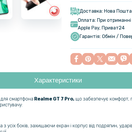
Гідрогелев
GT 7 Pro, 
Доставка: Нова Пошта
Оплата: При отриманні 
Apple Pay, Приват24
Гідрогелев
Realme GT
Гарантія: Обмін / Пов
Протиудар
Film для R
Transpare
Характеристики
Гідрогелев
GT 7 Pro​ 
а для смартфона
Realme GT 7 Pro​,
що забезпечує комфорт, пр
ористувачу:
Протиудар
Glossy для
глянцева)
усіх боків, захищаючи екран і корпус від подряпин, ударів
ії.​