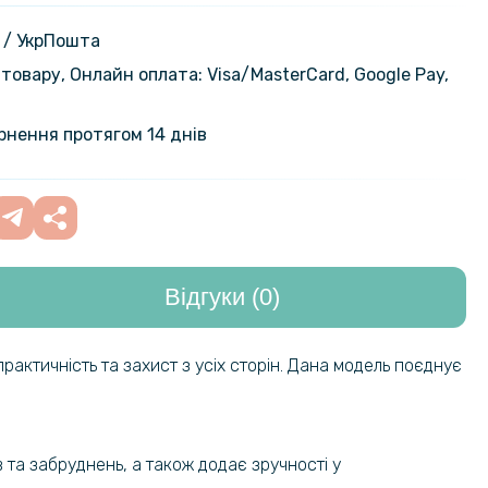
а плівка iNobi Matte для Realme
Матова
299 грн
 / УкрПошта
товару, Онлайн оплата: Visa/MasterСard, Google Pay,
319 грн
а плівка iNobi Privacy Matte для
 7 Pro (Антишпигун)
399 грн
ернення протягом 14 днів
на гідрогелева плівка Hydrogel
159 грн
ealme GT 7 Pro​ на задню панель,
199 грн
nt
Відгуки (0)
239 грн
а плівка iNobi Matte для Realme
на задню панель, Матова
299 грн
актичність та захист з усіх сторін. Дана модель поєднує
на гідрогелева плівка Privacy HD
319 грн
 Realme GT 7 Pro, (Антишпигун,
399 грн
 та забруднень, а також додає зручності у