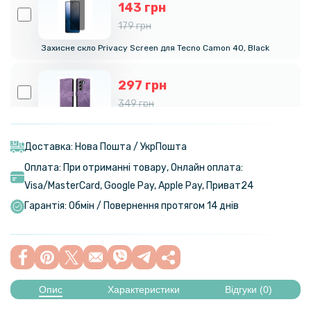
143 грн
179 грн
Захисне скло Privacy Screen для Tecno Camon 40, Black
297 грн
349 грн
Чохол - книжка Velvet Leather Case для Tecno Camon 40​ з
магнітним крпленням
Доставка: Нова Пошта / УкрПошта
Оплата: При отриманні товару, Онлайн оплата:
239 грн
Visa/MasterСard, Google Pay, Apple Pay, Приват24
299 грн
Гарантія: Обмін / Повернення протягом 14 днів
Чохол Ricco Camera Sliding для Tecno Camon 40 із захисною
шторкою на камеру та металевм кільцем
93 грн
109 грн
Опис
Характеристики
Відгуки (0)
Захисне скло Tempered Glass 3D для Tecno Camon 40 на задню
камеру