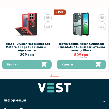
-15%
Чохол TPU Color Matte Ring для
Протиударний чохол XUNDD для
Motorola Edge 60 з кільцем -
Oppo A5 4G / A5 5G із захистом на
підставкою
камеру, Black
299 грн
509 грн
599 грн
Купити
Купити
Інформація