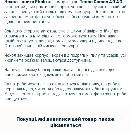
Чохол – книга Eholo
для смартфонів
Tecno Camon 40 4G
створений для практичних користувачів, які шукають надійний
захист і вишуканий стиль в одному аксесуарі. Чохол повністю
144 грн
закриває смартфон з усіх боків, забезпечуючи комфортне
щоденне використання.
169 грн
Зовнішня сторона виготовлена зі штучної шкіри, стійкої до
Захисне скло з рамкою CD Pattern для Tecno Camon 40 на задню
зношування, а внутрішня — з термополіуретану. Накладка
камеру
надійно фіксує телефон, пом’якшуючи удари під час падіння.
Стильний зовнішній вигляд аксесуара.
254 грн
Чохол захищає корпус і екран від подряпин, пилу та ударів, усі
299 грн
кнопки та роз’єми залишаються доступними.
На внутрішньому боці кришки розташовані відділення для
Шкіряний чохол Fanoya для Tecno Camon 40 із захистом на камеру
банківських карток, документів або візиток.
За потреби чохол легко складається в підставку, що робить
перегляд відео, читання або відеоспілкування більш зручним.
Модель легко та просто надягається на смартфон і за потреби
очищується.
Покупці, які дивилися цей товар, також
цікавляться